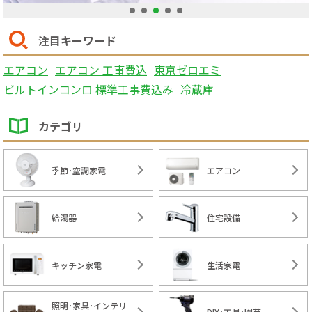
1
2
3
4
5
注目キーワード
エアコン
エアコン 工事費込
東京ゼロエミ
ビルトインコンロ 標準工事費込み
冷蔵庫
カテゴリ
季節･空調家電
エアコン
給湯器
住宅設備
キッチン家電
生活家電
照明･家具･インテリ
DIY･工具･園芸