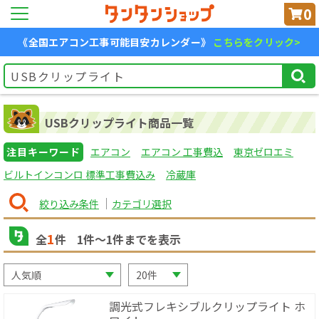
0
《全国エアコン工事可能目安カレンダー》
こちらをクリック>
USBクリップライト商品一覧
注目キーワード
エアコン
エアコン 工事費込
東京ゼロエミ
ビルトインコンロ 標準工事費込み
冷蔵庫
絞り込み条件
カテゴリ選択
1
全
件
1
件〜
1
件までを表示
調光式フレキシブルクリップライト ホ