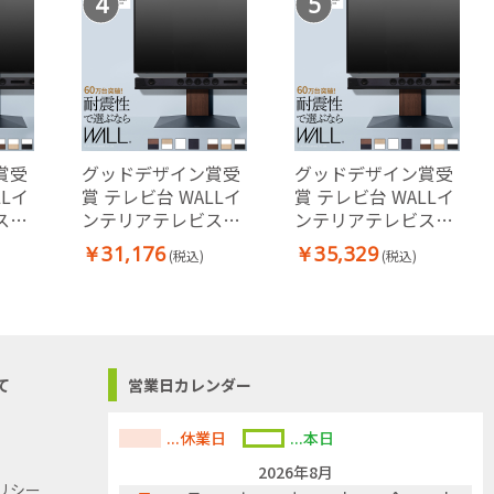
4
5
賞受
グッドデザイン賞受
グッドデザイン賞受
LLイ
賞 テレビ台 WALLイ
賞 テレビ台 WALLイ
スタ
ンテリアテレビスタ
ンテリアテレビスタ
v対応
ンドV3 32～80v対応
ンドV3 32～80v対応
￥31,176
￥35,329
(税込)
(税込)
壁寄せテレビ台
壁寄せテレビ台
て
営業日カレンダー
...休業日
...本日
2026年8月
リシー