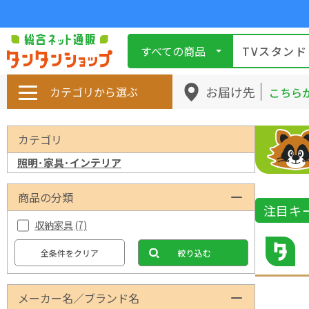
すべての商品
お届け先
カテゴリから選ぶ
こちら
カテゴリ
照明･家具･インテリア
商品の分類
注目キ
収納家具
(7)
全条件をクリア
絞り込む
メーカー名／ブランド名