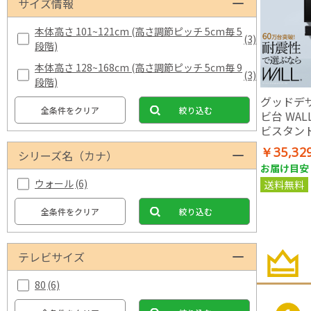
サイズ情報
本体高さ 101~121cm (高さ調節ピッチ 5cm毎 5
(3)
段階)
本体高さ 128~168cm (高さ調節ピッチ 5cm毎 9
(3)
段階)
グッドデ
全条件をクリア
絞り込む
ビ台 WA
ビスタンドV
壁寄せテ
￥35,32
シリーズ名（カナ）
お届け目安：
ウォール
(6)
送料無料
全条件をクリア
絞り込む
テレビサイズ
80
(6)