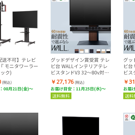
配送不可】テレビ
グッドデザイン賞受賞 テレ
グッ
『 モニタワーラー
ビ台 WALLインテリアテレ
ビ台
ラック)
ビスタンドV3 32～80v対応
ビスタ
壁寄せテレビ台
壁寄
0
￥27,176
￥31
(税込)
(税込)
08月21日(金)～
お届け目安：11月25日(水)～
お届け
送料無料
送料