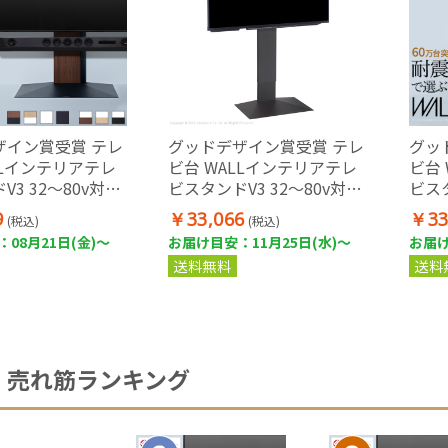
ザイン賞受賞 テレ
グッドデザイン賞受賞 テレ
グッ
LLインテリアテレ
ビ台 WALLインテリアテレ
ビ台
3 32～80v対応
ビスタンドV3 32～80v対応
ビスタ
レビ台
壁寄せテレビ台
壁寄
9
￥33,066
￥33
(税込)
(税込)
08月21日(金)～
お届け目安：11月25日(水)～
お届け
送料無料
送料
売れ筋ランキング