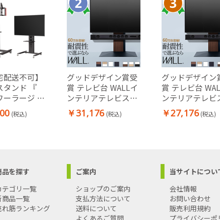
宅配送不可】
グッドデザイン賞受
グッドデザイン
スタンド 『
賞 テレビ台 WALLイ
賞 テレビ台 WA
ワーラージ 』
ンテリアテレビスタ
ンテリアテレビ
ク)
ンドV3 32～80v対応
ンドV3 32～80
00
￥31,176
￥27,176
(税込)
(税込)
(税込)
壁寄せテレビ台
壁寄せテレビ台
商品を探す
ご案内
当サイトについ
カテゴリ一覧
ショップのご案内
会社情報
新商品一覧
支払方法について
お問い合わせ
売れ筋ランキング
送料について
販売利用規約
よくあるご質問
プライバシーポ