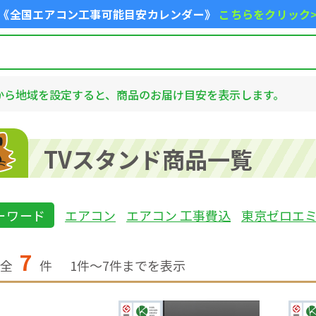
《全国エアコン工事可能目安カレンダー》
こちらをクリック
から地域を設定すると、商品のお届け目安を表示します。
TVスタンド商品一覧
ーワード
エアコン
エアコン 工事費込
東京ゼロエ
7
全
件
1
件〜
7
件までを表示