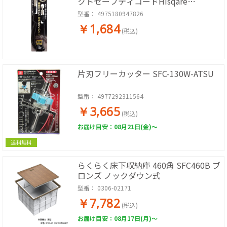
クトセーフティコードHisqare
SFC412SBK
型番：
4975180947826
￥1,684
(税込)
片刃フリーカッター SFC-130W-ATSU
型番：
4977292311564
￥3,665
(税込)
お届け目安：08月21日(金)～
送料無料
らくらく床下収納庫 460角 SFC460B ブ
ロンズ ノックダウン式
型番：
0306-02171
￥7,782
(税込)
お届け目安：08月17日(月)～