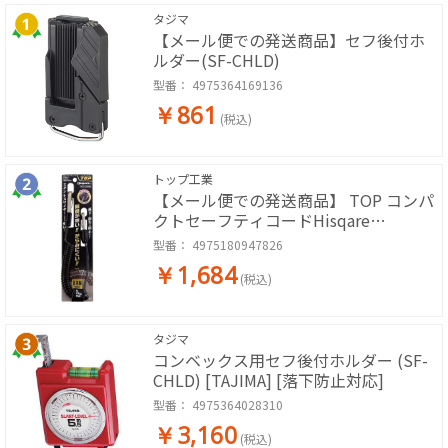
タジマ
【メール便での発送商品】セフ後付ホ
ルダー(SF-CHLD)
型番：
4975364169136
￥861
(税込)
トップ工業
【メール便での発送商品】 TOP コンパ
クトセーフティコードHisqare
SFC412SBK
型番：
4975180947826
￥1,684
(税込)
タジマ
コンベックス用セフ後付ホルダー (SF-
CHLD) [TAJIMA] [落下防止対応]
型番：
4975364028310
￥3,160
(税込)