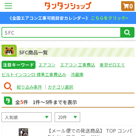
0
《全国エアコン工事可能目安カレンダー》
こちらをクリック>
SFC商品一覧
注目キーワード
エアコン
エアコン 工事費込
東京ゼロエミ
ビルトインコンロ 標準工事費込み
冷蔵庫
絞り込み条件
カテゴリ選択
5
全
件
1
件〜
5
件までを表示
【メール便での発送商品】 TOP コンパ