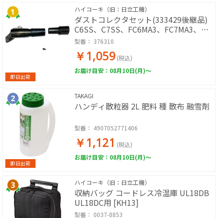
ハイコーキ（旧：日立工機）
ダストコレクタセット(333429後継品)
C6SS、C7SS、FC6MA3、FC7MA3、
FC6BB3、FC7BB3用 [KH13]
型番：
376310
￥1,059
(税込)
お届け目安：08月10日(月)～
即日出荷
TAKAGI
ハンディ散粒器 2L 肥料 種 散布 融雪剤
型番：
4907052771406
￥1,121
(税込)
お届け目安：08月10日(月)～
即日出荷
ハイコーキ（旧：日立工機）
収納バッグ コードレス冷温庫 UL18DB
UL18DC用 [KH13]
型番：
0037-8853