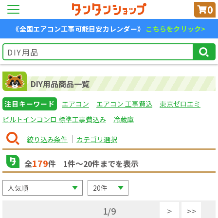
0
《全国エアコン工事可能目安カレンダー》
こちらをクリック>
DIY用品商品一覧
注目キーワード
エアコン
エアコン 工事費込
東京ゼロエミ
ビルトインコンロ 標準工事費込み
冷蔵庫
絞り込み条件
カテゴリ選択
179
全
件
1
件〜
20
件までを表示
1
/
9
>
>>