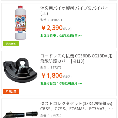
消臭用バイオ製剤 パイプ臭バイバイ
(1L)
型番：
JPI0201
￥2,390
(税込)
お届け目安：08月23日(日)～
送料無料
コードレス刈払機 CG36DB CG18DA 用
飛散防護カバー [KH13]
型番：
377271
￥1,806
(税込)
お届け目安：08月10日(月)～
即日出荷
ダストコレクタセット(333429後継品)
C6SS、C7SS、FC6MA3、FC7MA3、
FC6BB3、FC7BB3用 [KH13]
型番：
376310