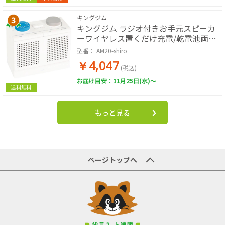
キングジム
キングジム ラジオ付きお手元スピーカ
ーワイヤレス置くだけ充電/乾電池両対
応 AM20-shiro
型番：
AM20-shiro
￥4,047
(税込)
お届け目安：11月25日(水)～
送料無料
もっと見る
ページトップへ