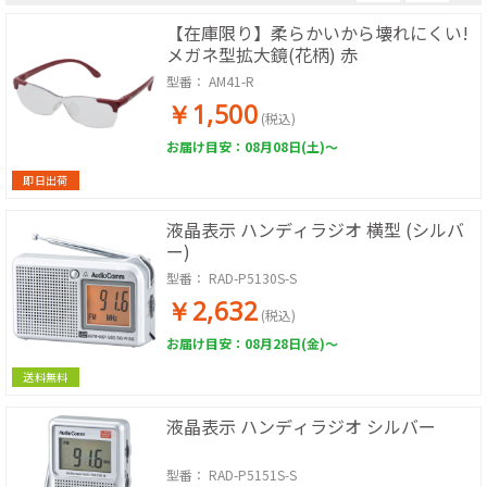
【在庫限り】柔らかいから壊れにくい!
メガネ型拡大鏡(花柄) 赤
型番：
AM41-R
￥1,500
(税込)
お届け目安：08月08日(土)～
即日出荷
液晶表示 ハンディラジオ 横型 (シルバ
ー)
型番：
RAD-P5130S-S
￥2,632
(税込)
お届け目安：08月28日(金)～
送料無料
液晶表示 ハンディラジオ シルバー
型番：
RAD-P5151S-S