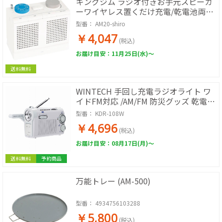
キングジム ラジオ付きお手元スピーカ
ーワイヤレス置くだけ充電/乾電池両対
応 AM20-shiro
型番：
AM20-shiro
￥4,047
(税込)
お届け目安：11月25日(水)～
送料無料
WINTECH 手回し充電ラジオライト ワ
イドFM対応 /AM/FM 防災グッズ 乾電池
内蔵充電池 KDR-108W
型番：
KDR-108W
￥4,696
(税込)
お届け目安：08月17日(月)～
送料無料
予約商品
万能トレー (AM-500)
型番：
4934756103288
￥5,800
(税込)