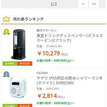
1
/
2
>
>>
売れ筋ランキング
象印マホービン
真空ドリンクディスペンサー(ガラスマ
ホービン)(ブラック)
型番：
AY-AM25-BA
￥10,279
(税込)
お届け目安：08月08日(土)～
送料無料
即日出荷
YAZAWA
ヤザワ IPX5対応の防水シャワーラジオ
(ホワイト) SHR02WH
型番：
SHR02WH
￥2,814
(税込)
お届け目安：08月08日(土)～
送料無料
即日出荷