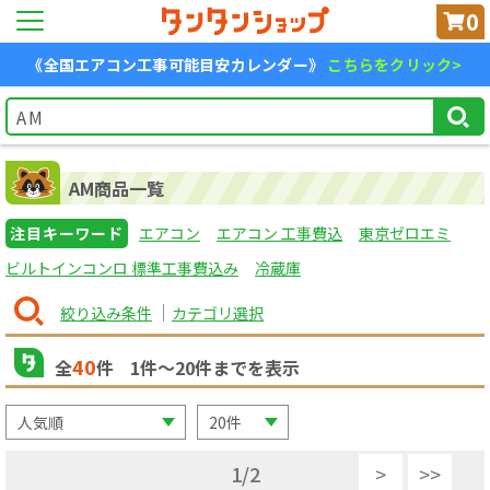
0
《全国エアコン工事可能目安カレンダー》
こちらをクリック>
AM商品一覧
注目キーワード
エアコン
エアコン 工事費込
東京ゼロエミ
ビルトインコンロ 標準工事費込み
冷蔵庫
絞り込み条件
カテゴリ選択
40
全
件
1
件〜
20
件までを表示
1
/
2
>
>>