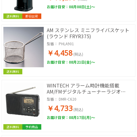
お届け目安：08月08日(土)～
送料無料
即日出荷
AM ステンレス ミニフライバスケット
(ラウンド FRYR375)
型番：
PHLA901
￥4,458
(税込)
お届け目安：08月21日(金)～
送料無料
WINTECH アラーム時計機能搭載
AM/FMデジタルチューナーラジオ
DMR-C620
型番：
DMR-C620
￥4,733
(税込)
お届け目安：08月17日(月)～
送料無料
予約商品