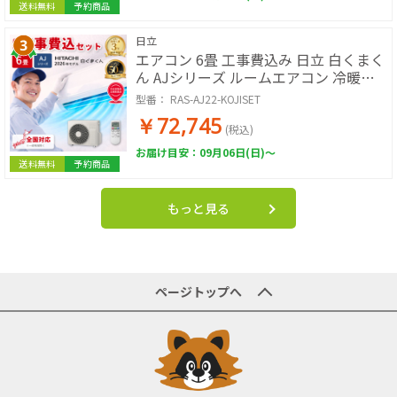
送料無料
予約商品
日立
エアコン 6畳 工事費込み 日立 白くまく
ん AJシリーズ ルームエアコン 冷暖房
単相100V RAS-AJ2226S-W 2026年モデ
型番：
RAS-AJ22-KOJISET
ル スターホワイト 工事費込み 工事費込
￥72,745
工事込み 工事込 HITACHI
(税込)
お届け目安：09月06日(日)～
送料無料
予約商品
もっと見る
ページトップへ