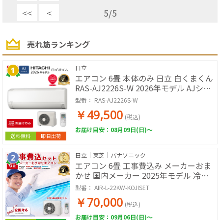
<<
<
5
/
5
売れ筋ランキング
日立
エアコン 6畳 本体のみ 日立 白くまくん
RAS-AJ2226S-W 2026年モデル AJシリ
ーズ ルームエアコン 取付工事なし 冷暖
型番：
RAS-AJ2226S-W
房 単相100V スターホワイト 除湿 コン
￥49,500
パクト 壁掛けエアコン エアコン単品 寝
(税込)
室 子ども部屋 書斎
お届け目安：08月09日(日)～
送料無料
即日出荷
日立｜東芝｜パナソニック
エアコン 6畳 工事費込み メーカーおま
かせ 国内メーカー 2025年モデル 冷房
暖房 冷暖房 100V ルームエアコン 工事
型番：
AIR-L-22KW-KOJISET
保証3年 工事費込み 工事費込 工事込み
￥70,000
工事込
(税込)
お届け目安：09月06日(日)～