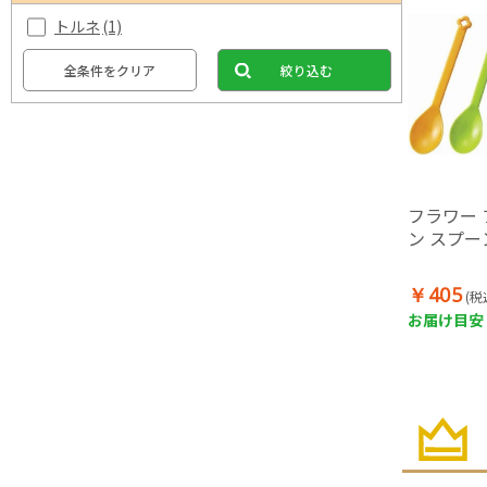
トルネ
(1)
全条件をクリア
絞り込む
フラワー 
ン スプーン
￥405
(税
お届け目安：