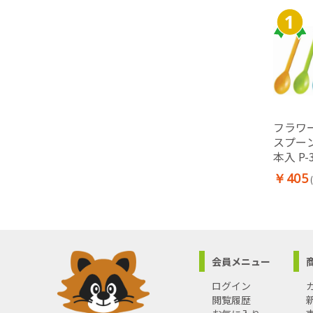
フラワー
スプーン
本入 P-
￥405
会員メニュー
ログイン
閲覧履歴