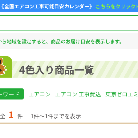
《全国エアコン工事可能目安カレンダー》
こちらをクリック
から地域を設定すると、商品のお届け目安を表示します。
4色入り商品一覧
ーワード
エアコン
エアコン 工事費込
東京ゼロエ
1
全
件
1
件〜
1
件までを表示