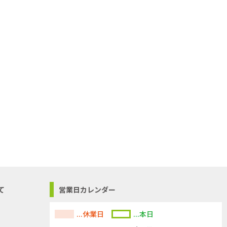
て
営業日カレンダー
...休業日
...本日