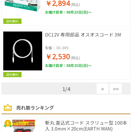
￥2,894
(税込)
お届け目安：08月23日(日)～
送料無料
DC12V 専用部品 オスオスコード 3M
型番：
DC-005
￥2,530
(税込)
お届け目安：08月23日(日)～
送料無料
1
/
4
>
>>
売れ筋ランキング
斬丸 差込式コード スクリュー型 100本
入 3.0mm×20cm(EARTH MAN)