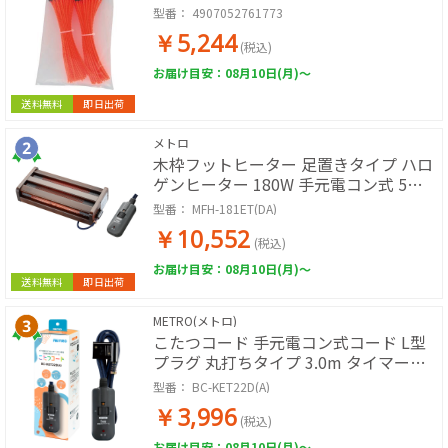
型番：
4907052761773
￥5,244
(税込)
お届け目安：08月10日(月)～
送料無料
即日出荷
メトロ
木枠フットヒーター 足置きタイプ ハロ
ゲンヒーター 180W 手元電コン式 5時
間OFFタイマー付き クリーンポケット
型番：
MFH-181ET(DA)
搭載 木枠ダークブラウン
￥10,552
(税込)
お届け目安：08月10日(月)～
送料無料
即日出荷
METRO(メトロ)
こたつコード 手元電コン式コード L型
プラグ 丸打ちタイプ 3.0m タイマー付
き
型番：
BC-KET22D(A)
￥3,996
(税込)
お届け目安：08月10日(月)～