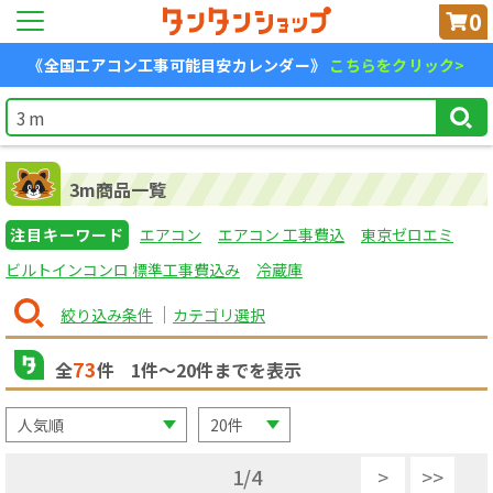
0
《全国エアコン工事可能目安カレンダー》
こちらをクリック>
3m商品一覧
注目キーワード
エアコン
エアコン 工事費込
東京ゼロエミ
ビルトインコンロ 標準工事費込み
冷蔵庫
絞り込み条件
カテゴリ選択
73
全
件
1
件〜
20
件までを表示
1
/
4
>
>>