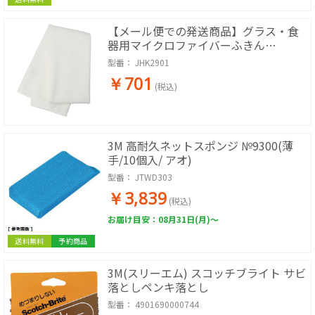
【メール便での発送商品】グラス・食
器用マイクロファイバーふきん
(No.2012LW)
型番：
JHK2901
￥701
(税込)
3M 高耐久ネットスポンジ №9300(薄
手/10個入/ アオ)
型番：
JTWD303
￥3,839
(税込)
お届け目安：08月31日(月)～
送料無料
予約商品
3M(スリーエム) スコッチブライト サビ
落としペンキ落とし
型番：
4901690000744