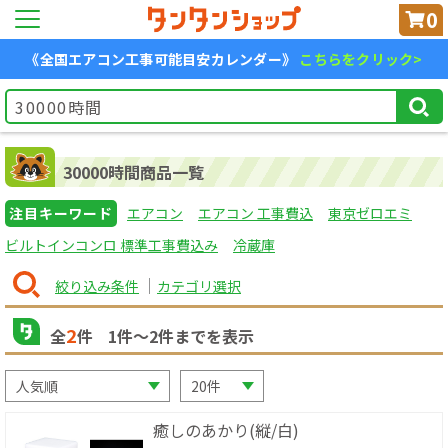
0
《全国エアコン工事可能目安カレンダー》
こちらをクリック>
30000時間商品一覧
注目キーワード
エアコン
エアコン 工事費込
東京ゼロエミ
ビルトインコンロ 標準工事費込み
冷蔵庫
絞り込み条件
カテゴリ選択
2
全
件
1
件〜
2
件までを表示
癒しのあかり(縦/白)