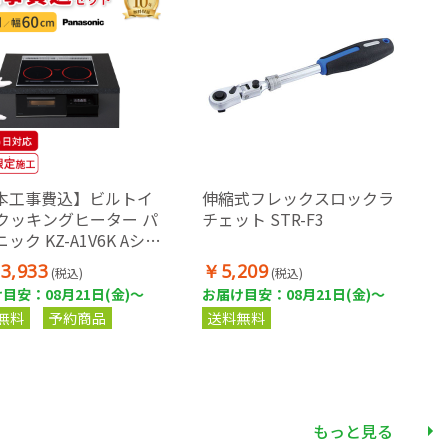
本工事費込】ビルトイ
伸縮式フレックスロックラ
Hクッキングヒーター パ
チェット STR-F3
ック KZ-A1V6K Aシリ
60cm 3口IH(左右オー
3,933
￥5,209
(税込)
(税込)
ル) ブラック IHコン
目安：08月21日(金)～
お届け目安：08月21日(金)～
交換 工事費込み 工事込
無料
予約商品
送料無料
リア限定 Panasonic
もっと見る