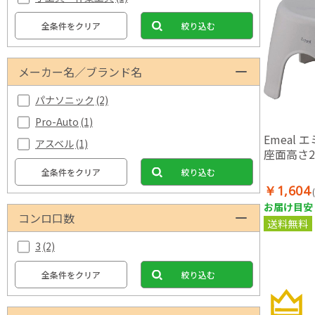
全条件をクリア
絞り込む
メーカー名／ブランド名
パナソニック
(2)
Pro-Auto
(1)
Emeal 
アスベル
(1)
座面高さ2
全条件をクリア
絞り込む
￥1,604
お届け目安：
コンロ口数
送料無料
3
(2)
全条件をクリア
絞り込む