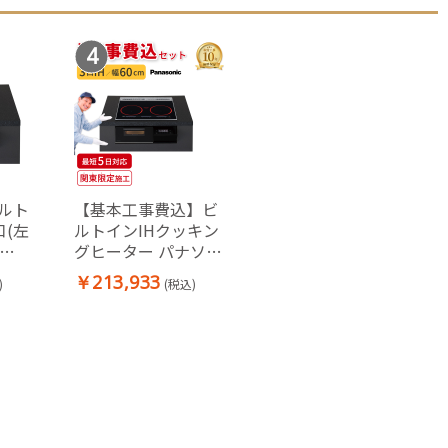
4
ルト
【基本工事費込】ビ
口(左
ルトインIHクッキン
グヒーター パナソニ
 無水
ック KZ-A1V6K Aシ
￥213,933
)
(税込)
Z-
リーズ 60cm 3口
IH(左右オールメタ
ル) ブラック IHコン
ロ 交換 工事費込み
工事込 関東エリア限
定 Panasonic