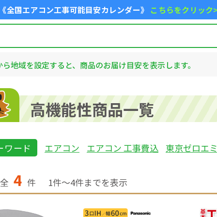
《全国エアコン工事可能目安カレンダー》
こちらをクリック
から地域を設定すると、商品のお届け目安を表示します。
高機能性商品一覧
ーワード
エアコン
エアコン 工事費込
東京ゼロエ
4
全
件
1
件〜
4
件までを表示