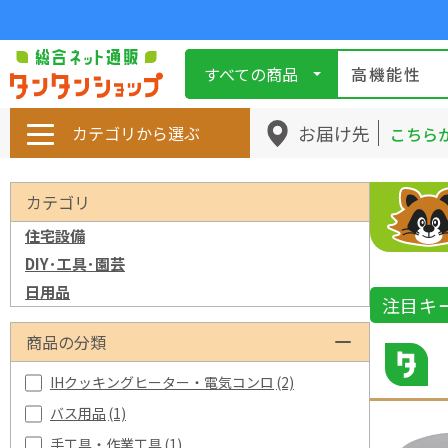
すべての商品
お届け先
カテゴリから選ぶ
こちら
カテゴリ
住宅設備
DIY･工具･園芸
日用品
注目キ
商品の分類
IHクッキングヒーター・電気コンロ
(2)
バス用品
(1)
手工具・作業工具
(1)