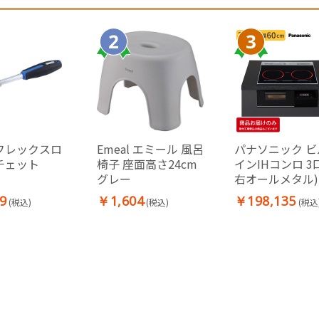
フレックスロ
Emeal エミール 風呂
パナソニック ビ
チェット
椅子 座面高さ24cm
インIHコンロ 3
グレー
右オールメタル)
60cm ブラック
9
￥1,604
￥198,135
(税込)
(税込)
(税込
両面焼きグリル K
A1V6K