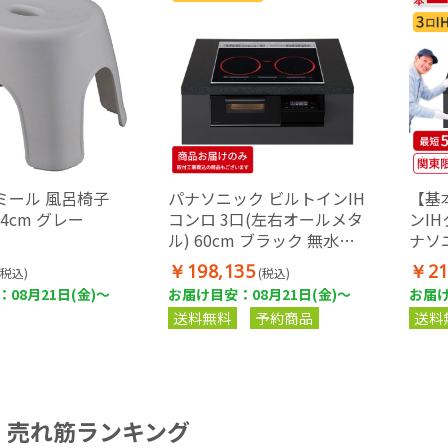
エミール 風呂椅子
パナソニック ビルトインIH
【基
4cm グレー
コンロ 3口(左右オールメタ
ンI
ル) 60cm ブラック 無水両
ナソニ
面焼きグリル KZ-A1V6K
ーズ 
￥198,135
￥21
(税込)
(税込)
ルメタ
08月21日(金)～
お届け目安：08月21日(金)～
お届け
ロ 
送料無料
予約商品
送料
関東エ
売れ筋ランキング