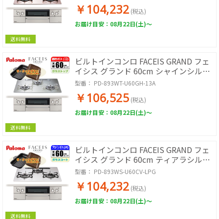
ックグランサービス!
￥104,232
(税込)
お届け目安：08月22日(土)～
送料無料
ビルトインコンロ FACEIS GRAND フェ
イシス グランド 60cm シャインシルバ
ー 都市ガス用【日本製】台数限定!!
型番：
PD-893WT-U60GH-13A
ラ・クックグランサービス!
￥106,525
(税込)
お届け目安：08月22日(土)～
送料無料
ビルトインコンロ FACEIS GRAND フェ
イシス グランド 60cm ティアラシルバ
ー プロパン用【日本製】台数限定!!
型番：
PD-893WS-U60CV-LPG
ラ・クックグランサービス!
￥104,232
(税込)
お届け目安：08月22日(土)～
送料無料