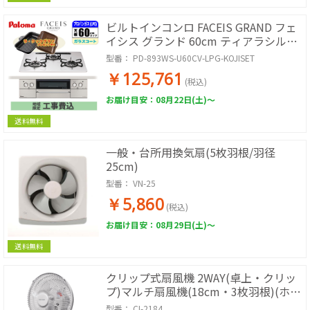
ビルトインコンロ FACEIS GRAND フェ
イシス グランド 60cm ティアラシルバ
ー プロパン用【日本製】台数限定!!
型番：
PD-893WS-U60CV-LPG-KOJISET
ラ・クックグランサービス!【標準工事
￥125,761
費込み】
(税込)
お届け目安：08月22日(土)～
送料無料
一般・台所用換気扇(5枚羽根/羽径
25cm)
型番：
VN-25
￥5,860
(税込)
お届け目安：08月29日(土)～
送料無料
クリップ式扇風機 2WAY(卓上・クリッ
プ)マルチ扇風機(18cm・3枚羽根)(ホワ
イト)
型番：
CI-2184