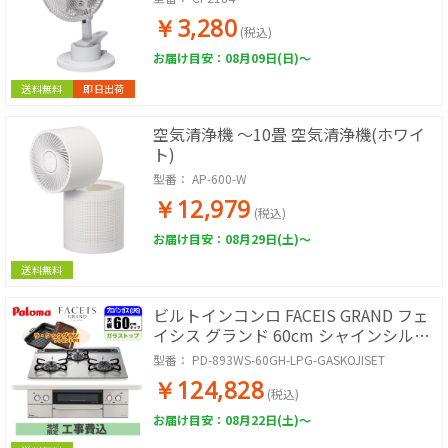
￥3,280
(税込)
お届け目安：08月09日(日)～
送料無料
即日出荷
空気清浄機 ～10畳 空気清浄機(ホワイ
ト)
型番：
AP-600-W
￥12,979
(税込)
お届け目安：08月29日(土)～
送料無料
ビルトインコンロ FACEIS GRAND フェ
イシス グランド 60cm シャインシルバ
ー プロパン用 台数限定!!ラ・クックグ
型番：
PD-893WS-60GH-LPG-GASKOJISET
ランサービス!【標準工事費込み】
￥124,828
(税込)
お届け目安：08月22日(土)～