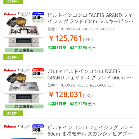
送料無料
ビルトインコンロ FACEIS GRAND フェ
イシス グランド 60cm シルキーピンク
プロパン用【日本製】台数限定!!ラ・ク
型番：
PD-893WS-U60GP-LPG-KOJISET
ックグランサービス!【標準工事費込
￥125,761
み】
(税込)
お届け目安：08月22日(土)～
送料無料
パロマ ビルトインコンロ FACEIS
GRAND フェイシス グランド 60cm シ
ャインシルバー 都市ガス用【日本製】
型番：
PD-893WT-U60GH-13A-KOJISET
台数限定!!ラ・クックグランサービス!
￥128,031
【標準工事費込み】 PD-893WT-
(税込)
U60GH-13A-KOJISET
お届け目安：08月22日(土)～
送料無料
ビルトインコンロ フェイシスグランド
60cm 北欧モデル スカンジナビアブル