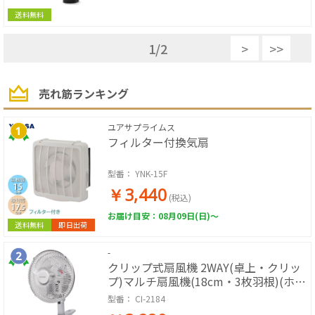
送料無料
1
/
2
>
>>
売れ筋ランキング
ユアサプライムス
フィルター付換気扇
型番：
YNK-15F
￥3,440
(税込)
お届け目安：08月09日(日)～
送料無料
即日出荷
-
クリップ式扇風機 2WAY(卓上・クリッ
プ)マルチ扇風機(18cm・3枚羽根)(ホワ
イト)
型番：
CI-2184