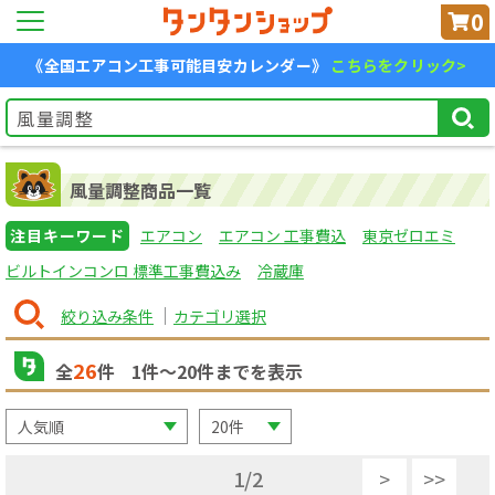
0
《全国エアコン工事可能目安カレンダー》
こちらをクリック>
風量調整商品一覧
注目キーワード
エアコン
エアコン 工事費込
東京ゼロエミ
ビルトインコンロ 標準工事費込み
冷蔵庫
絞り込み条件
カテゴリ選択
26
全
件
1
件〜
20
件までを表示
1
/
2
>
>>