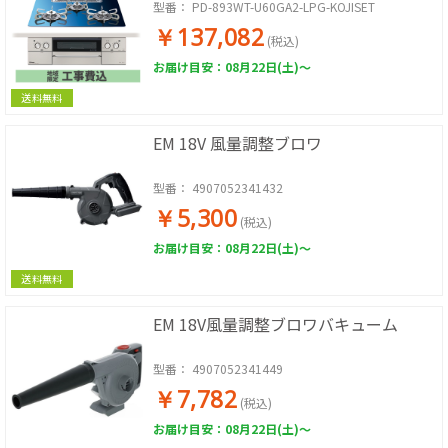
ー プロパン用(受注生産品につきお届け
型番：
PD-893WT-U60GA2-LPG-KOJISET
までに約2ヶ月のお時間が掛かります)
￥137,082
【日本製】【標準工事費込み】
(税込)
お届け目安：08月22日(土)～
送料無料
EM 18V 風量調整ブロワ
型番：
4907052341432
￥5,300
(税込)
お届け目安：08月22日(土)～
送料無料
EM 18V風量調整ブロワバキューム
型番：
4907052341449
￥7,782
(税込)
お届け目安：08月22日(土)～