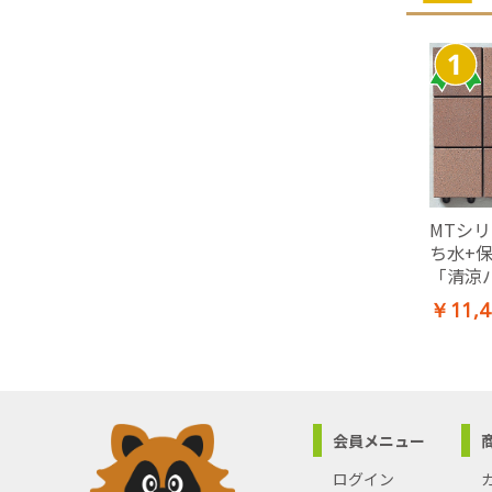
MTシリ
ち水+
「清涼
100×
￥11,4
(10枚
オレンジ
会員メニュー
ログイン