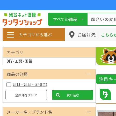
すべての商品
お届け先
カテゴリから選ぶ
こちら
カテゴリ
DIY･工具･園芸
商品の分類
注目キ
建材・建具・金物
(1)
全条件をクリア
絞り込む
メーカー名／ブランド名