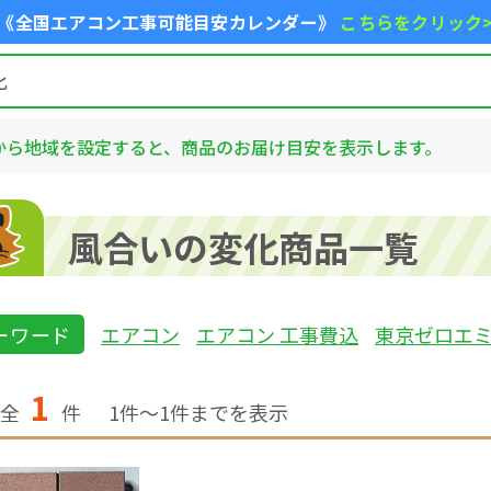
《全国エアコン工事可能目安カレンダー》
こちらをクリック
から地域を設定すると、商品のお届け目安を表示します。
風合いの変化商品一覧
ーワード
エアコン
エアコン 工事費込
東京ゼロエ
1
全
件
1
件〜
1
件までを表示