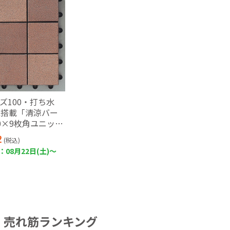
ズ100・打ち水
能搭載「清涼バー
0×9枚角ユニット
ット)(セサミオレン
2
(税込)
08月22日(土)～
売れ筋ランキング