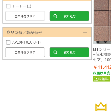
トートー
(1)
全条件をクリア
絞り込む
商品型番／製品番号
AP10MT01UFJ
(1)
MTシリー
全条件をクリア
絞り込む
+保水機
セア」10
(10枚セ
￥11,41
ジ)
お届け目安：
送料無料