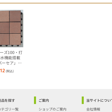
ーズ100・打
保水機能搭載
バーセア」
9枚角ユニット
12
(税込)
セット)(セサミ
)
商品を探す
ご案内
当サイトについ
カテゴリ一覧
ショップのご案内
会社情報