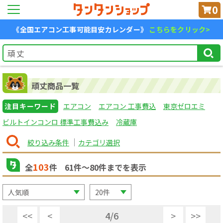
0
《全国エアコン工事可能目安カレンダー》
こちらをクリック>
頑丈商品一覧
注目キーワード
エアコン
エアコン 工事費込
東京ゼロエミ
ビルトインコンロ 標準工事費込み
冷蔵庫
絞り込み条件
カテゴリ選択
103
全
件
61
件〜
80
件までを表示
<<
<
4
/
6
>
>>