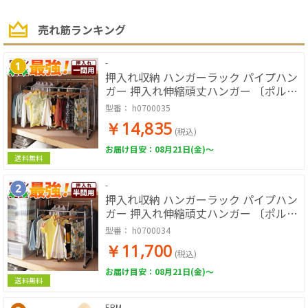
売れ筋ランキング
-
押入れ収納 ハンガーラック パイプハン
ガー 押入れ伸縮頑丈ハンガー 〔ポル
タ〕 一間用(幅110～180cm) 押し入れ
型番：
h0700035
ハンガー スチール シンプル 大容量
￥14,835
(税込)
お届け目安：08月21日(金)～
送料無料
-
押入れ収納 ハンガーラック パイプハン
ガー 押入れ伸縮頑丈ハンガー 〔ポル
タ〕 半間用(幅60～100cm) 押し入れハ
型番：
h0700034
ンガー スチール シンプル 大容量
￥11,700
(税込)
お届け目安：08月21日(金)～
送料無料
EBM