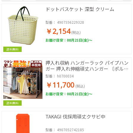
ドットバスケット 深型 クリーム
型番：
4907556229328
￥2,154
(税込)
お届け目安：08月21日(金)～
送料無料
押入れ収納 ハンガーラック パイプハン
ガー 押入れ伸縮頑丈ハンガー 〔ポル
タ〕 半間用(幅60～100cm) 押し入れハ
型番：
h0700034
ンガー スチール シンプル 大容量
￥11,700
(税込)
お届け目安：08月21日(金)～
送料無料
TAKAGI 伐採用頑丈クサビ中
型番：
4907052742185