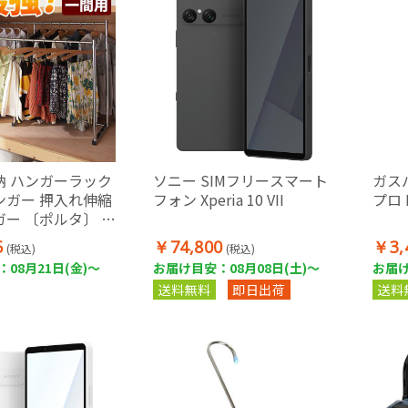
納 ハンガーラック
ソニー SIMフリースマート
ガス
ンガー 押入れ伸縮
フォン Xperia 10 VII
プロ 
ー 〔ポルタ〕 一
0～180cm) 押し
5
￥74,800
￥3,
(税込)
(税込)
ー スチール シン
08月21日(金)～
お届け目安：08月08日(土)～
お届け
量
送料無料
即日出荷
送料