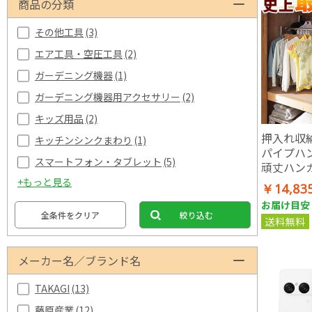
商品の分類
その他工具
(3)
エア工具・空圧工具
(2)
ガーデニング機器
(1)
ガーデニング機器用アクセサリー
(2)
キッズ用品
(2)
押入れ収
キッチンシンクまわり
(1)
パイプハ
スマートフォン・タブレット
(5)
頑丈ハンガ
間用(幅11
+もっと見る
￥14,83
入れハンガ
お届け目安：
プル 大容
全条件をクリア
絞り込む
送料無料
メーカー名／ブランド名
TAKAGI
(13)
藤原産業
(12)