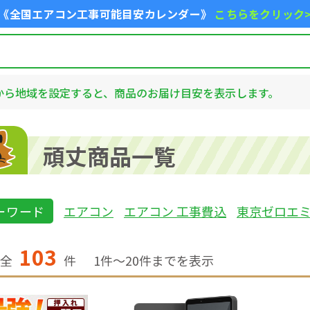
《全国エアコン工事可能目安カレンダー》
こちらをクリック
から地域を設定すると、商品のお届け目安を表示します。
頑丈商品一覧
ーワード
エアコン
エアコン 工事費込
東京ゼロエ
103
全
件
1
件〜
20
件までを表示