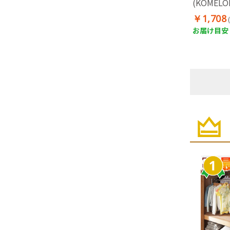
(KOMEL
耐衝撃ラバ
￥1,708
級]
お届け目安：