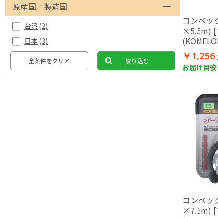
原産国／製造国
コンベック
台湾
(2)
×5.5m)
(KOMEL
日本
(3)
ケース・両
￥1,256
全条件をクリア
絞り込む
お届け目安：
コンベック
×7.5m)