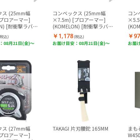
ス (25mm幅
コンベックス (25mm幅
コン
 [プロアーマー]
×7.5m) [プロアーマー]
×5.
ON) [耐衝撃ラバー
(KOMELON) [耐衝撃ラバー
(KO
面目盛・JIS1級]
ケース・JIS1級・両面目盛]
ト・
￥1,178
￥97
(税込)
(税込)
08月21日(金)～
お届け目安：08月21日(金)～
お届け
ス (27mm幅
TAKAGI 片刃腰鉈 165MM
まもる
 [プロアーマー]
W45