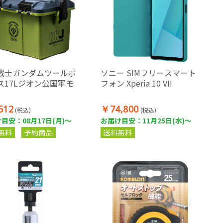
戦士ガンダムツールボ
ソニー SIMフリースマート
ス17Lジオン公国軍モ
フォン Xperia 10 VII
512
￥74,800
(税込)
(税込)
目安：08月17日(月)～
お届け目安：11月25日(水)～
無料
予約商品
送料無料