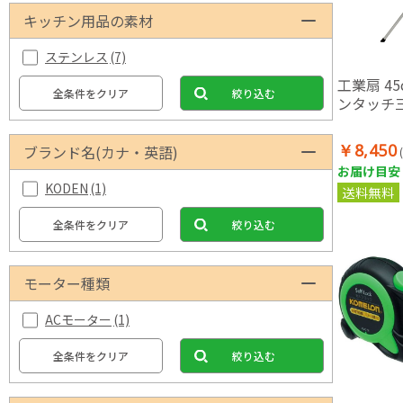
キッチン用品の素材
ステンレス
(7)
工業扇 4
全条件をクリア
絞り込む
ンタッチ
￥8,450
ブランド名(カナ・英語)
お届け目安：
KODEN
(1)
送料無料
全条件をクリア
絞り込む
モーター種類
ACモーター
(1)
全条件をクリア
絞り込む