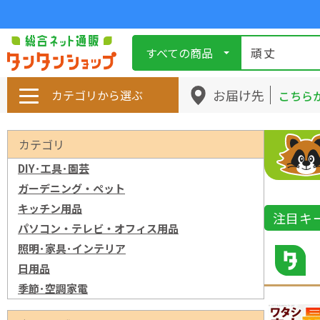
すべての商品
お届け先
カテゴリから選ぶ
こちら
カテゴリ
DIY･工具･園芸
ガーデニング・ペット
キッチン用品
注目キ
パソコン・テレビ・オフィス用品
照明･家具･インテリア
日用品
季節･空調家電