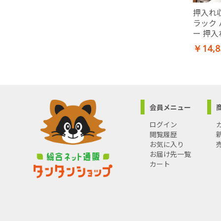
押入れ
ラック
ー 押
ンガー
￥14,8
一間用(
180c
ンガー 
ンプル
会員メニュー
ログイン
閲覧履歴
お気に入り
お届け先一覧
カート