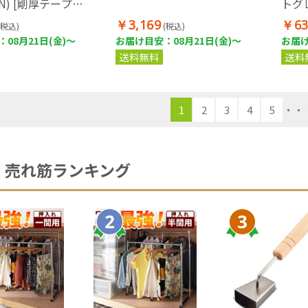
ON) [剛厚テープ・
トグ
ーケース・JIS1
￥3,169
￥63
(税込)
(税込)
08月21日(金)～
お届け目安：08月21日(金)～
お届け
送料無料
送料
1
2
3
4
5
・・
売れ筋ランキング