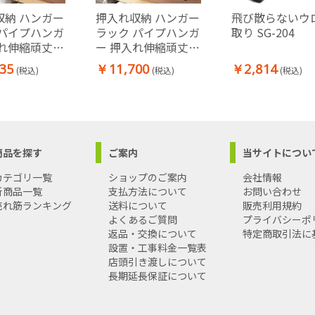
収納 ハンガー
押入れ収納 ハンガー
飛び散らないウ
 パイプハンガ
ラック パイプハンガ
取り SG-204
入れ伸縮頑丈ハ
ー 押入れ伸縮頑丈ハ
 〔ポルタ〕
ンガー 〔ポルタ〕
35
￥11,700
￥2,814
(税込)
(税込)
(税込)
幅110～
半間用(幅60～
m) 押し入れハ
100cm) 押し入れハ
スチール シ
ンガー スチール シ
 大容量
ンプル 大容量
商品を探す
ご案内
当サイトについ
カテゴリ一覧
ショップのご案内
会社情報
新商品一覧
支払方法について
お問い合わせ
売れ筋ランキング
送料について
販売利用規約
よくあるご質問
プライバシーポ
返品・交換について
特定商取引法に
設置・工事料金一覧表
店頭引き渡しについて
長期延長保証について