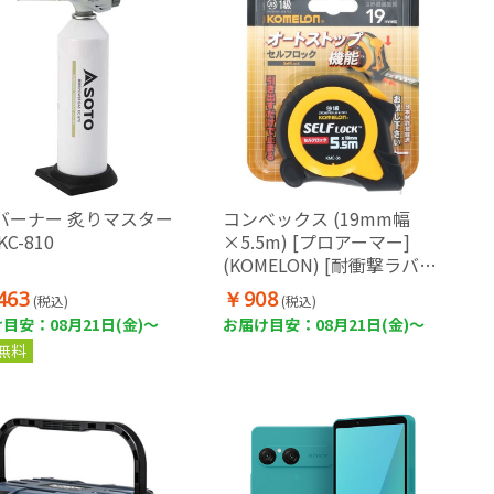
バーナー 炙りマスター
コンベックス (19mm幅
KC-810
×5.5m) [プロアーマー]
(KOMELON) [耐衝撃ラバー
ケース・JIS1級・両面目盛]
463
￥908
(税込)
(税込)
目安：08月21日(金)～
お届け目安：08月21日(金)～
無料