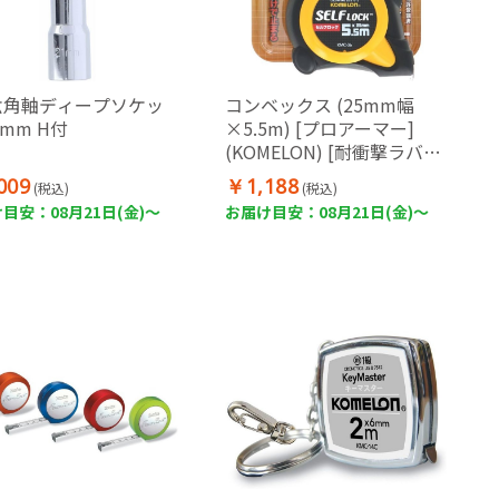
 六角軸ディープソケッ
コンベックス (25mm幅
1mm H付
×5.5m) [プロアーマー]
(KOMELON) [耐衝撃ラバー
ケース・両面目盛・JIS1級]
009
￥1,188
(税込)
(税込)
目安：08月21日(金)～
お届け目安：08月21日(金)～