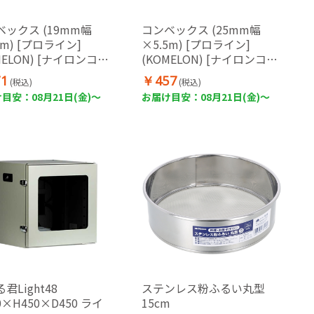
ベックス (19mm幅
コンベックス (25mm幅
5m) [プロライン]
×5.5m) [プロライン]
MELON) [ナイロンコー
(KOMELON) [ナイロンコー
JIS1級・耐衝撃ケース]
ト・耐衝撃ラバーケース・
1
￥457
(税込)
(税込)
JIS1級]
目安：08月21日(金)～
お届け目安：08月21日(金)～
君Light48
ステンレス粉ふるい丸型
0×H450×D450 ライ
15cm