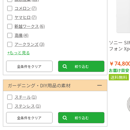
コメロン
(7)
ヤマヒロ
(7)
新越ワークス
(6)
高儀
(4)
ソニー S
アークランズ
(3)
フォン Xper
+もっと見る
￥74,80
全条件をクリア
絞り込む
お届け目安：
送料無料
ガーデニング・DIY用品の素材
スチール
(1)
ステンレス
(1)
全条件をクリア
絞り込む