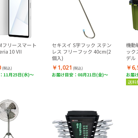
IMフリースマート
セキスイ S字フック ステン
機動
ia 10 VII
レス フリーフック 40cm(2
ック
個入)
デル
0
￥1,021
￥6,
(税込)
(税込)
11月25日(水)～
お届け目安：08月21日(金)～
お届け
送料