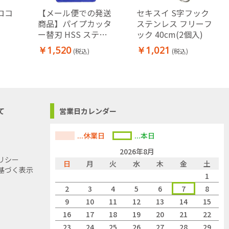
ロコ
【メール便での発送
セキスイ S字フック
商品】パイプカッタ
ステンレス フリーフ
ー替刃 HSS ステン
ック 40cm(2個入)
レス用 ステンレス
￥1,520
￥1,021
(税込)
(税込)
スチール 銅・真鍮
アルミ 塩ビ パイプ
切断に
て
営業日カレンダー
...休業日
...本日
2026年8月
リシー
日
月
火
水
木
金
土
基づく表示
1
2
3
4
5
6
7
8
9
10
11
12
13
14
15
16
17
18
19
20
21
22
23
24
25
26
27
28
29