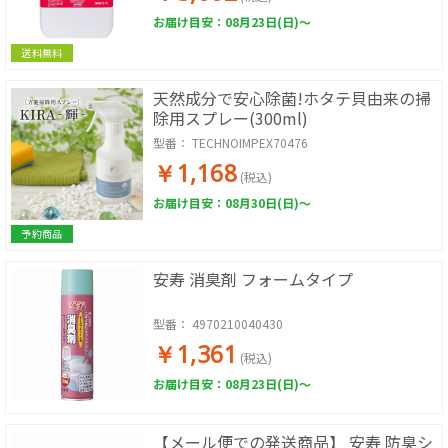
お届け目安：08月23日(日)～
送料無料
天然成分で安心除菌!ホタテ貝由来の掃
除用スプレー(300ml)
型番：
TECHNOIMPEX70476
￥1,168
(税込)
お届け目安：08月30日(日)～
予約商品
安寿 消臭剤 フォームタイプ
型番：
4970210040430
￥1,361
(税込)
お届け目安：08月23日(日)～
【メール便での発送商品】 安寿 防臭シ