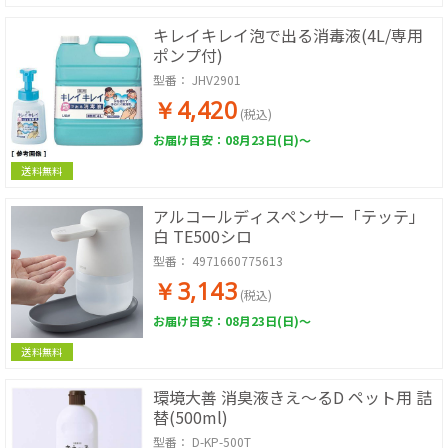
キレイキレイ泡で出る消毒液(4L/専用
ポンプ付)
型番：
JHV2901
￥4,420
(税込)
お届け目安：08月23日(日)～
送料無料
アルコールディスペンサー「テッテ」
白 TE500シロ
型番：
4971660775613
￥3,143
(税込)
お届け目安：08月23日(日)～
送料無料
環境大善 消臭液きえ～るD ペット用 詰
替(500ml)
型番：
D-KP-500T