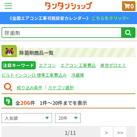
0
《全国エアコン工事可能目安カレンダー》
こちらをクリック>
除菌剤商品一覧
注目キーワード
エアコン
エアコン 工事費込
東京ゼロエミ
ビルトインコンロ 標準工事費込み
冷蔵庫
絞り込み条件
カテゴリ選択
206
全
件
1
件〜
20
件までを表示
1
/
11
>
>>