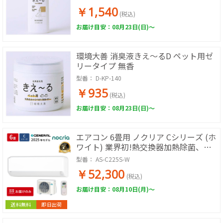
￥1,540
(税込)
お届け目安：08月23日(日)～
環境大善 消臭液きえ～るD ペット用ゼ
リータイプ 無香
型番：
D-KP-140
￥935
(税込)
お届け目安：08月23日(日)～
エアコン 6畳用 ノクリア Cシリーズ (ホ
ワイト) 業界初!熱交換器加熱除菌、コ
ンパクトモデル
型番：
AS-C225S-W
￥52,300
(税込)
お届け目安：08月10日(月)～
送料無料
即日出荷