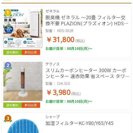
ゼネラル
脱臭機 ゼネラル ～20畳 フィルター交
換不要 PLAZION(プラズィオン) HDS-
302R GENERAL 現行モデル ペット臭 花
型番：
HDS-302R
粉症 生活臭 リビング タバコ トイレ 介
￥31,800
護 犬 猫 空気清浄機 脱臭器 オゾン
(税込)
お届け目安：08月10日(月)～
送料無料
即日出荷
テクノス
スリムカーボンヒーター 300W カーボ
ンヒーター 遠赤効果 省スペース タワー
スリム(ホワイト)
型番：
CHI-310
￥3,980
(税込)
お届け目安：08月10日(月)～
送料無料
即日出荷
シャープ
加湿フィルターKC-Y80/Y65/Y45