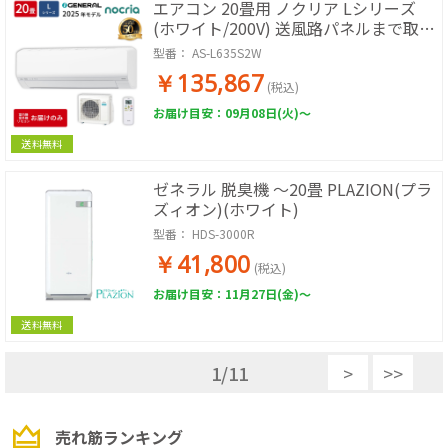
エアコン 20畳用 ノクリア Lシリーズ
(ホワイト/200V) 送風路パネルまで取り
外し可能でお手入れラクラク
型番：
AS-L635S2W
￥135,867
(税込)
お届け目安：09月08日(火)～
送料無料
ゼネラル 脱臭機 ～20畳 PLAZION(プラ
ズィオン)(ホワイト)
型番：
HDS-3000R
￥41,800
(税込)
お届け目安：11月27日(金)～
送料無料
1
/
11
>
>>
売れ筋ランキング