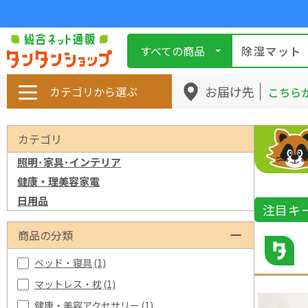
すべての商品
お届け先
カテゴリから選ぶ
こちら
カテゴリ
照明･家具･インテリア
健康・理美容家電
日用品
注目キ
商品の分類
ベッド・寝具
(1)
マットレス・枕
(1)
健康・美容アクセサリー
(1)