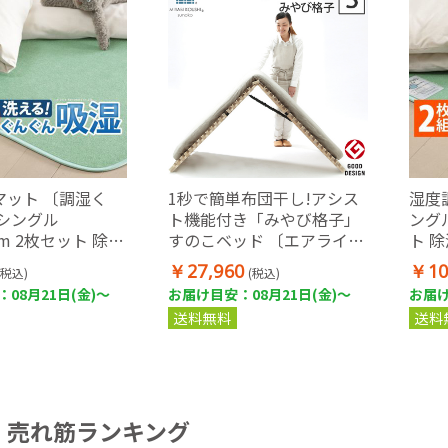
マット 〔調湿く
1秒で簡単布団干し!アシス
湿度
ミシングル
ト機能付き「みやび格子」
ングル
cm 2枚セット 除湿
すのこベッド 〔エアライ
ト 
湿マット 洗える
ズ〕 シングル
洗え
￥27,960
￥10
(税込)
(税込)
08月21日(金)～
お届け目安：08月21日(金)～
お届け
送料無料
送料
売れ筋ランキング