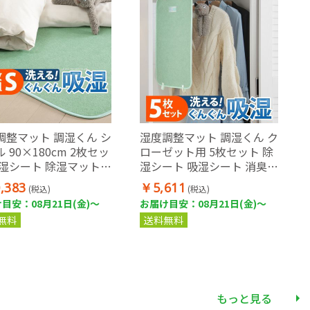
調整マット 調湿くん シ
湿度調整マット 調湿くん ク
 90×180cm 2枚セッ
ローゼット用 5枚セット 除
除湿シート 除湿マット
湿シート 吸湿シート 消臭
る
ハンガー対応
,383
￥5,611
(税込)
(税込)
目安：08月21日(金)～
お届け目安：08月21日(金)～
無料
送料無料
もっと見る