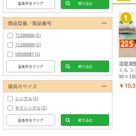
全条件をクリア
絞り込む
商品型番／製品番号
71200006
(1)
71200009
(1)
t0500087
(1)
湿度調
全条件をクリア
絞り込む
くん 
90×18
ト 除湿
￥10,3
寝具のサイズ
マット
シングル
(1)
セミシングル
(1)
全条件をクリア
絞り込む