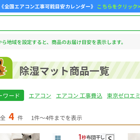
《全国エアコン工事可能目安カレンダー》
こちらをクリック
から地域を設定すると、商品のお届け目安を表示します。
除湿マット商品一覧
ーワード
エアコン
エアコン 工事費込
東京ゼロエ
4
全
件
1
件〜
4
件までを表示