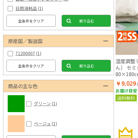
日用消耗品
(1)
全条件をクリア
絞り込む
原産国／製造国
71200007
(1)
湿度調整
全条件をクリア
絞り込む
ん〕 セ
80×180
シート 除
￥9,029
商品の主な色
お届け目安：
送料無料
グリーン
(1)
ベージュ
(1)