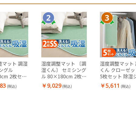
整マット 調湿
湿度調整マット 〔調
湿度調整マット 
シングル
湿くん〕 セミシング
くん クローゼッ
0cm 2枚セッ
ル 80×180cm 2枚セ
5枚セット 除湿
シート 除湿
ット 除湿シート 除
ト 吸湿シート 
83
￥9,029
￥5,611
(税込)
(税込)
(税込)
 洗える
湿マット 洗える
ハンガー対応