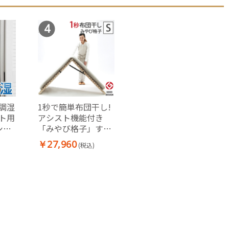
4
調湿
1秒で簡単布団干し!
ト用
アシスト機能付き
シー
「みやび格子」すの
消臭
こベッド 〔エアライ
￥27,960
(税込)
ズ〕 シングル