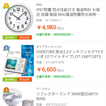
MAG
IP67防塵 防水性能付き 電波時計 お風
呂 店舗 施設 MAG電波防塵防水掛時計
ナヤ (ホワイト)
型番：
W-734WH-Z
￥4,980
(税込)
お届け目安：08月09日(日)～
送料無料
即日出荷
ダイアモンドヘッド
OVERTIME 防水3.2インチワンセグTVラ
ジオ (ホワイトタイプ) OT-1WPT30TE
型番：
OT-1WPT30TE
￥6,600
(税込)
お届け目安：08月09日(日)～
送料無料
即日出荷
アースマン
リフレクターランプ 300W型(EARTH
MAN)
型番：
4907052610217