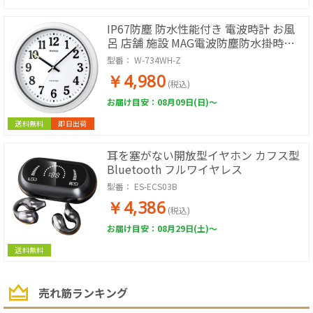
IP67防塵 防水性能付き 電波時計 お風
呂 店舗 施設 MAG電波防塵防水掛時計
ナヤ (ホワイト)
型番：
W-734WH-Z
￥4,980
(税込)
お届け目安：08月09日(日)～
送料無料
即日出荷
耳を塞がない開放型イヤホン カフス型
Bluetooth フルワイヤレス
型番：
ES-ECS03B
￥4,386
(税込)
お届け目安：08月29日(土)～
送料無料
売れ筋ランキング