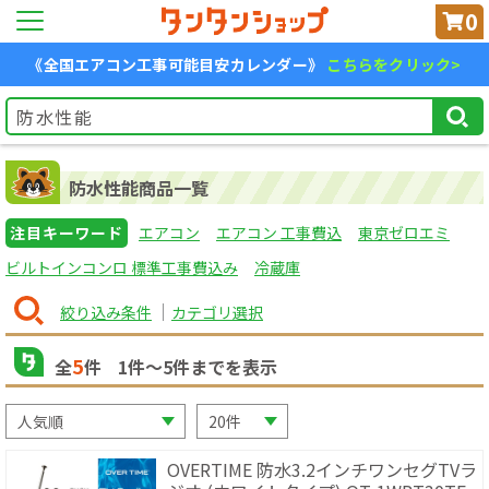
0
《全国エアコン工事可能目安カレンダー》
こちらをクリック>
防水性能商品一覧
注目キーワード
エアコン
エアコン 工事費込
東京ゼロエミ
ビルトインコンロ 標準工事費込み
冷蔵庫
絞り込み条件
カテゴリ選択
5
全
件
1
件〜
5
件までを表示
OVERTIME 防水3.2インチワンセグTVラ