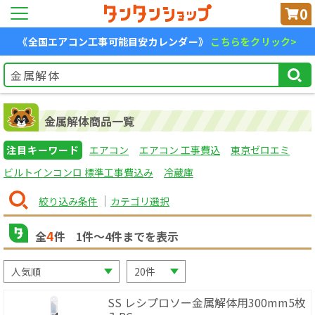
0
《全国エアコン工事可能目安カレンダー》
こちらをクリック>
金属解体商品一覧
注目キーワード
エアコン
エアコン 工事費込
東京ゼロエミ
ビルトインコンロ 標準工事費込み
冷蔵庫
絞り込み条件
カテゴリ選択
4
全
件
1
件〜
4
件までを表示
SS レシプロソー金属解体用300mm5枚