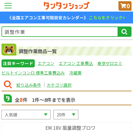
0
《全国エアコン工事可能目安カレンダー》
こちらをクリック>
調整作業商品一覧
注目キーワード
エアコン
エアコン 工事費込
東京ゼロエミ
ビルトインコンロ 標準工事費込み
冷蔵庫
絞り込み条件
カテゴリ選択
8
全
件
1
件〜
8
件までを表示
EM 18V 風量調整ブロワ