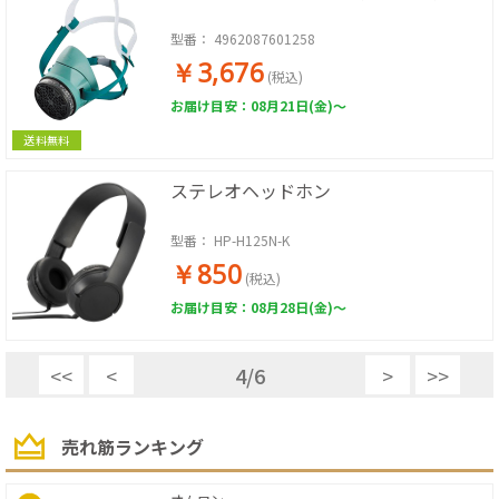
型番：
4962087601258
￥3,676
(税込)
お届け目安：08月21日(金)～
送料無料
ステレオヘッドホン
型番：
HP-H125N-K
￥850
(税込)
お届け目安：08月28日(金)～
<<
<
4
/
6
>
>>
売れ筋ランキング