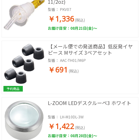
11/2oz)
型番：
PKV07
￥1,336
(税込)
お届け目安：08月21日(金)～
【メール便での発送商品】低反発イヤ
ピース Mサイズ 3ペアセット
型番：
AAC-TH01/M6P
￥691
(税込)
予約商品
L-ZOOM LEDデスクルーペ3 ホワイト
型番：
LH-M10DL-3W
￥1,422
(税込)
お届け目安：08月28日(金)～