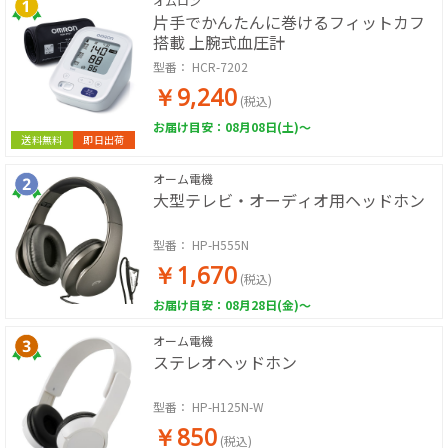
オムロン
片手でかんたんに巻けるフィットカフ
搭載 上腕式血圧計
型番：
HCR-7202
￥9,240
(税込)
お届け目安：08月08日(土)～
送料無料
即日出荷
オーム電機
大型テレビ・オーディオ用ヘッドホン
型番：
HP-H555N
￥1,670
(税込)
お届け目安：08月28日(金)～
オーム電機
ステレオヘッドホン
型番：
HP-H125N-W
￥850
(税込)