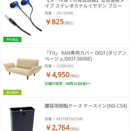
イプ ステレオカナルイヤホン ブルー
型番：
JSC-050BL
￥825
(税込)
予約商品
「Fit」 KAN専用カバー D01f (ダリアン
ベージュ/D01f-560BE)
型番：
10208-001
￥4,950
(税込)
お届け目安：08月21日(金)～
送料無料
腰袋用樹脂ケース ケースイン(ND-CS4)
型番：
4937897062940
￥2,764
(税込)