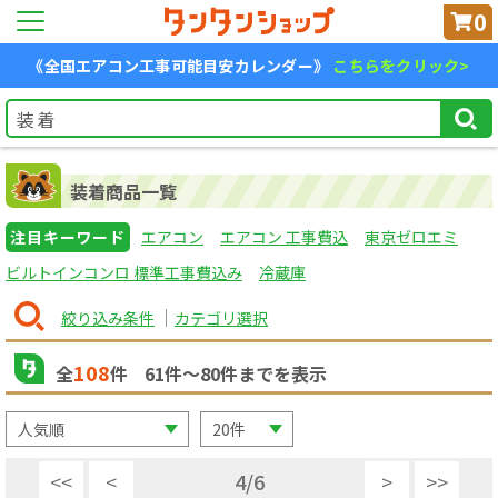
0
《全国エアコン工事可能目安カレンダー》
こちらをクリック>
装着商品一覧
注目キーワード
エアコン
エアコン 工事費込
東京ゼロエミ
ビルトインコンロ 標準工事費込み
冷蔵庫
絞り込み条件
カテゴリ選択
108
全
件
61
件〜
80
件までを表示
<<
<
4
/
6
>
>>