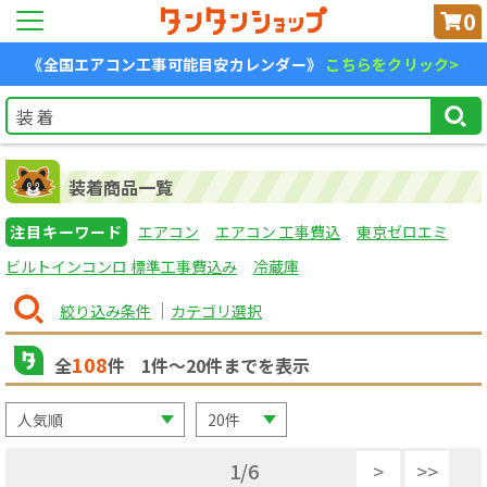
0
《全国エアコン工事可能目安カレンダー》
こちらをクリック>
装着商品一覧
注目キーワード
エアコン
エアコン 工事費込
東京ゼロエミ
ビルトインコンロ 標準工事費込み
冷蔵庫
絞り込み条件
カテゴリ選択
108
全
件
1
件〜
20
件までを表示
1
/
6
>
>>