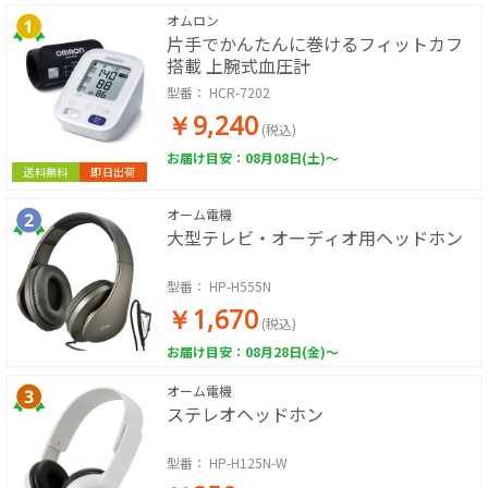
オムロン
片手でかんたんに巻けるフィットカフ
搭載 上腕式血圧計
型番：
HCR-7202
￥9,240
(税込)
お届け目安：08月08日(土)～
送料無料
即日出荷
オーム電機
大型テレビ・オーディオ用ヘッドホン
型番：
HP-H555N
￥1,670
(税込)
お届け目安：08月28日(金)～
オーム電機
ステレオヘッドホン
型番：
HP-H125N-W