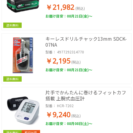
￥21,982
(税込)
お届け目安：08月21日(金)～
送料無料
キーレスドリルチャック13mm SDCK-
07NA
型番：
4977292314770
￥2,195
(税込)
お届け目安：08月21日(金)～
送料無料
片手でかんたんに巻けるフィットカフ
搭載 上腕式血圧計
型番：
HCR-7202
￥9,240
(税込)
お届け目安：08月08日(土)～
送料無料
即日出荷