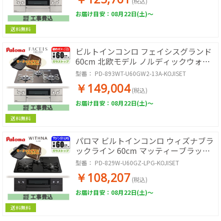
ス!【標準工事費込み】 PD-893WS-
(税込)
U60CK-13A-KOJISET
お届け目安：08月22日(土)～
送料無料
ビルトインコンロ フェイシスグランド
60cm 北欧モデル ノルディックウォル
ナット 都市ガス用 台数限定!!ラ・クッ
型番：
PD-893WT-U60GW2-13A-KOJISET
クグランサービス!【工事費込み】
￥149,004
(税込)
お届け目安：08月22日(土)～
送料無料
パロマ ビルトインコンロ ウィズナブラ
ックライン 60cm マッティーブラック
プロパン用 台数限定!!ラ・クックグラ
型番：
PD-829W-U60GZ-LPG-KOJISET
ンサービス!【標準工事費込み】 PD-
￥108,207
829W-U60GZ-LPG-KOJISET
(税込)
お届け目安：08月22日(土)～
送料無料