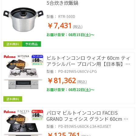
5合炊き炊飯鍋
型番：
RTR-500D
￥7,431
(税込)
お届け目安：08月15日(土)～
送料無料
予約商品
ビルトインコンロ ウィズナ 60cm ティ
アラシルバー プロパン用【日本製】台
数限定!!ラ・クックグランサービス!
型番：
PD-829WS-U60CV-LPG
￥81,362
(税込)
お届け目安：08月22日(土)～
送料無料
パロマ ビルトインコンロ FACEIS
GRAND フェイシス グランド 60cm ク
リアパールブラック 都市ガス用【日本
型番：
PD-893WS-U60CK-13A-KOJISET
製】台数限定!!ラ・クックグランサービ
￥125,761