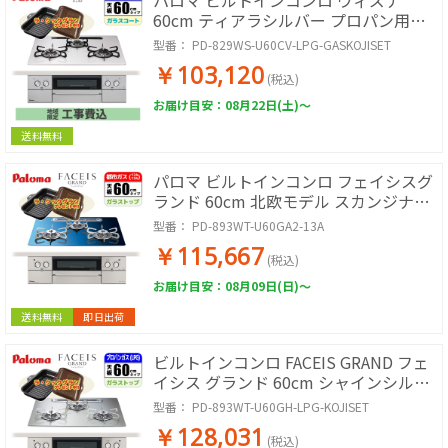
パロマ ビルトインコンロ ウィズナ
60cm ティアラシルバー プロパン用
【日本製】台数限定!!ラ・クックグラン
型番：
PD-829WS-U60CV-LPG-GASKOJISET
サービス!【標準工事費込み】 PD-
￥103,120
829WS-U60CV-LPG-GASKOJISET
(税込)
お届け目安：08月22日(土)～
送料無料
パロマ ビルトインコンロ フェイシスグ
ランド 60cm 北欧モデル スカンジナビ
アブルー 都市ガス用【日本製】台数限
型番：
PD-893WT-U60GA2-13A
定!!ラ・クックグランサービス! PD-
￥115,667
893WT-U60GA2-13A
(税込)
お届け目安：08月09日(日)～
送料無料
即日出荷
ビルトインコンロ FACEIS GRAND フェ
イシス グランド 60cm シャインシルバ
ー プロパン用【日本製】台数限定!!
型番：
PD-893WT-U60GH-LPG-KOJISET
ラ・クックグランサービス!【標準工事
￥128,031
費込み】
(税込)