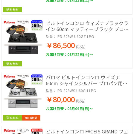
お届け目安：08月22日(土)～
送料無料
ビルトインコンロ ウィズナブラックラ
イン 60cm マッティーブラック プロパ
ン用【日本製】台数限定!!ラ・クックグ
型番：
PD-829W-U60GZ-LPG
ランサービス!
￥86,500
(税込)
お届け目安：08月22日(土)～
送料無料
パロマ ビルトインコンロ ウィズナ
60cm シャインシルバー プロパン用
【日本製】台数限定!!ラ・クックグラン
型番：
PD-829WS-U60GH-LPG
サービス! PD-829WS-U60GH-LPG
￥80,000
(税込)
お届け目安：08月09日(日)～
送料無料
即日出荷
ビルトインコンロ FACEIS GRAND フェ