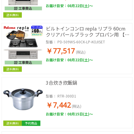
お届け目安：08月22日(土)～
送料無料
ビルトインコンロ repla リプラ 60cm
クリアパールブラック プロパン用 【日
本製】台数限定!!ラ・クックグランサー
型番：
PD-509WS-60CK-LP-KOJISET
ビス!【標準工事費込み】
￥77,517
(税込)
お届け目安：08月22日(土)～
送料無料
3合炊き炊飯鍋
型番：
RTR-300D1
￥7,442
(税込)
お届け目安：08月15日(土)～
送料無料
予約商品