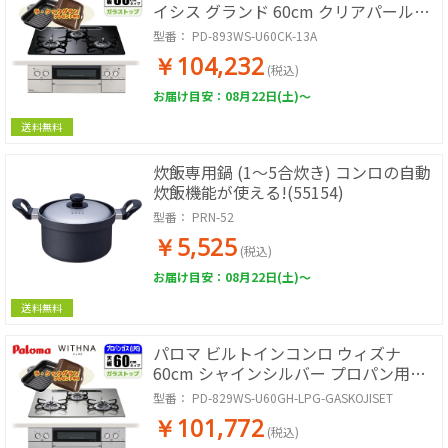
イシス グランド 60cm クリアパールブ
ラック 都市ガス用【日本製】台数限
型番：
PD-893WS-U60CK-13A
定!!ラ・クックグランサービス!
￥104,232
(税込)
お届け目安：08月22日(土)～
送料無料
炊飯専用鍋 (1～5合炊き) コンロの自動
炊飯機能が使える!(55154)
型番：
PRN-52
￥5,525
(税込)
お届け目安：08月22日(土)～
送料無料
パロマ ビルトインコンロ ウィズナ
60cm シャインシルバー プロパン用
【日本製】台数限定!!ラ・クックグラン
型番：
PD-829WS-U60GH-LPG-GASKOJISET
サービス!【標準工事費込み】 PD-
￥101,772
829WS-U60GH-LPG-GASKOJISET
(税込)