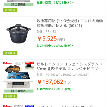
お届け目安：08月13日(木)～
送料無料
炊飯専用鍋 (1～3合炊き) コンロの自動
炊飯機能が使える!(50741)
型番：
PRN-32
￥5,525
(税込)
お届け目安：08月22日(土)～
送料無料
ビルトインコンロ フェイシスグランド
60cm 北欧モデル スカンジナビアブル
ー 都市ガス用 台数限定!!ラ・クックグ
型番：
PD-893WT-U60GA2-13A-KOJISET
ランサービス!【工事費込み】
￥137,082
(税込)
お届け目安：08月13日(木)～
送料無料