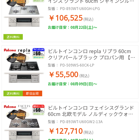
イシス グランド 60cm シャインシルバ
ー プロパン用【日本製】台数限定!!
型番：
PD-893WT-U60GH-LPG
ラ・クックグランサービス!
￥106,525
(税込)
お届け目安：08月22日(土)～
送料無料
ビルトインコンロ repla リプラ 60cm
クリアパールブラック プロパン用 【日
本製】台数限定!!ラ・クックグランサー
型番：
PD-509WS-60CK-LP
ビス!
￥55,500
(税込)
お届け目安：08月09日(日)～
送料無料
即日出荷
ビルトインコンロ フェイシスグランド
60cm 北欧モデル ノルディックウォル
ナット 都市ガス用【日本製】台数限
型番：
PD-893WT-U60GW2-13A
定!!ラ・クックグランサービス!
￥127,710
(税込)