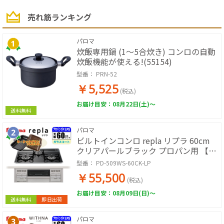
売れ筋ランキング
パロマ
炊飯専用鍋 (1～5合炊き) コンロの自動
炊飯機能が使える!(55154)
型番：
PRN-52
￥5,525
(税込)
お届け目安：08月22日(土)～
送料無料
パロマ
ビルトインコンロ repla リプラ 60cm
クリアパールブラック プロパン用 【日
本製】台数限定!!ラ・クックグランサー
型番：
PD-509WS-60CK-LP
ビス!
￥55,500
(税込)
お届け目安：08月09日(日)～
送料無料
即日出荷
パロマ