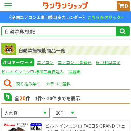
0
《全国エアコン工事可能目安カレンダー》
こちらをクリック>
自動炊飯機能商品一覧
注目キーワード
エアコン
エアコン 工事費込
東京ゼロエミ
ビルトインコンロ 標準工事費込み
冷蔵庫
絞り込み条件
カテゴリ選択
20
全
件
1
件〜
20
件までを表示
ビルトインコンロ FACEIS GRAND フェ