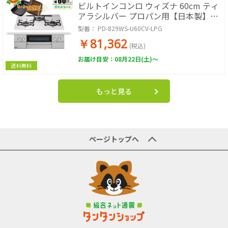
ビルトインコンロ ウィズナ 60cm ティ
アラシルバー プロパン用【日本製】台
数限定!!ラ・クックグランサービス!
型番：
PD-829WS-U60CV-LPG
￥81,362
(税込)
お届け目安：08月22日(土)～
送料無料
もっと見る
ページトップへ