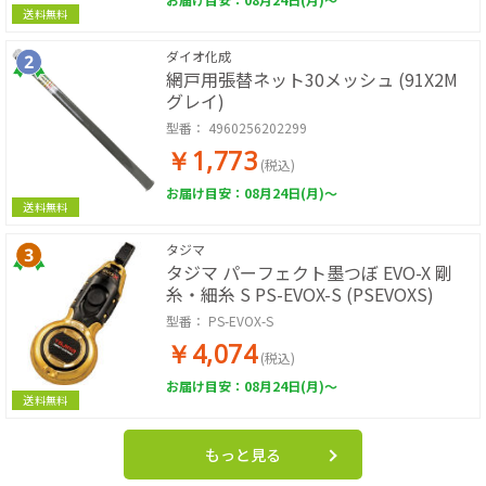
送料無料
ダイオ化成
網戸用張替ネット30メッシュ (91X2M
グレイ)
型番：
4960256202299
￥1,773
(税込)
お届け目安：08月24日(月)～
送料無料
タジマ
タジマ パーフェクト墨つぼ EVO-X 剛
糸・細糸 S PS-EVOX-S (PSEVOXS)
型番：
PS-EVOX-S
￥4,074
(税込)
お届け目安：08月24日(月)～
送料無料
もっと見る