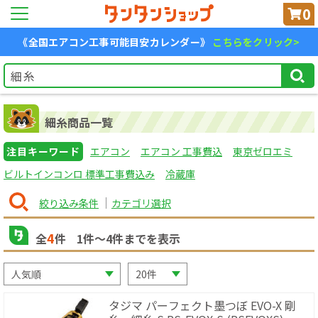
0
《全国エアコン工事可能目安カレンダー》
こちらをクリック>
細糸商品一覧
注目キーワード
エアコン
エアコン 工事費込
東京ゼロエミ
ビルトインコンロ 標準工事費込み
冷蔵庫
絞り込み条件
カテゴリ選択
4
全
件
1
件〜
4
件までを表示
タジマ パーフェクト墨つぼ EVO-X 剛