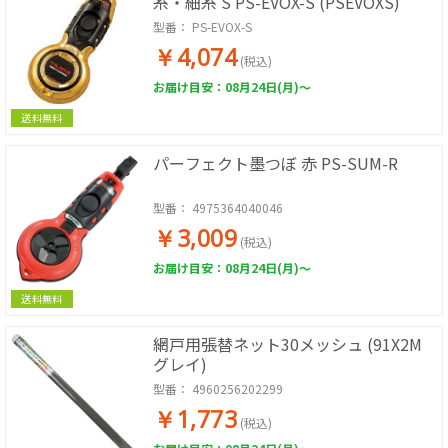
糸・細糸 S PS-EVOX-S (PSEVOXS)
型番：
PS-EVOX-S
￥4,074
(税込)
お届け目安：08月24日(月)～
送料無料
パーフェクト墨つぼ 赤 PS-SUM-R
型番：
4975364040046
￥3,009
(税込)
お届け目安：08月24日(月)～
送料無料
網戸用張替ネット30メッシュ (91X2M
グレイ)
型番：
4960256202299
￥1,773
(税込)