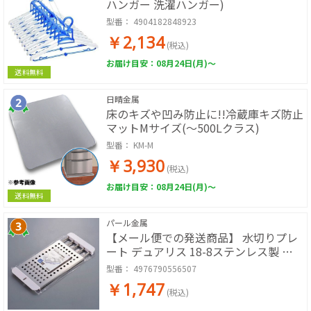
ハンガー 洗濯ハンガー)
型番：
4904182848923
￥2,134
(税込)
お届け目安：08月24日(月)～
送料無料
日晴金属
床のキズや凹み防止に!!冷蔵庫キズ防止
マットMサイズ(～500Lクラス)
型番：
KM-M
￥3,930
(税込)
お届け目安：08月24日(月)～
送料無料
パール金属
【メール便での発送商品】 水切りプレ
ート デュアリス 18-8ステンレス製 ス
ライド式シンク調理台 H-5650
型番：
4976790556507
￥1,747
(税込)