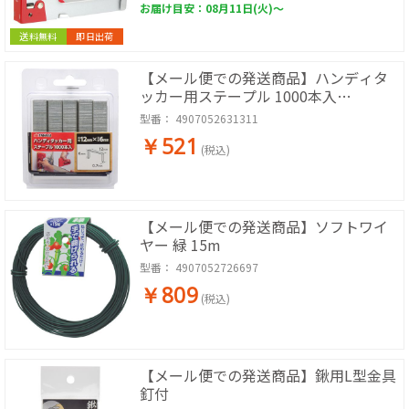
お届け目安：08月11日(火)～
送料無料
即日出荷
【メール便での発送商品】ハンディタ
ッカー用ステープル 1000本入
12mm×6mm
型番：
4907052631311
￥521
(税込)
【メール便での発送商品】ソフトワイ
ヤー 緑 15m
型番：
4907052726697
￥809
(税込)
【メール便での発送商品】鍬用L型金具
釘付