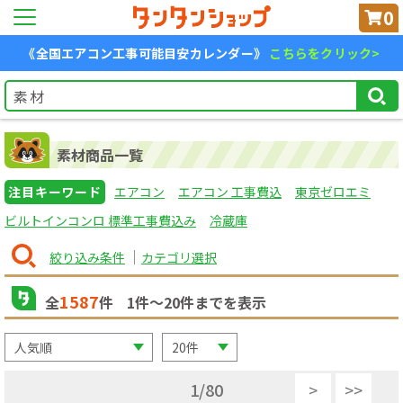
0
《全国エアコン工事可能目安カレンダー》
こちらをクリック>
素材商品一覧
注目キーワード
エアコン
エアコン 工事費込
東京ゼロエミ
ビルトインコンロ 標準工事費込み
冷蔵庫
絞り込み条件
カテゴリ選択
1587
全
件
1
件〜
20
件までを表示
1
/
80
>
>>