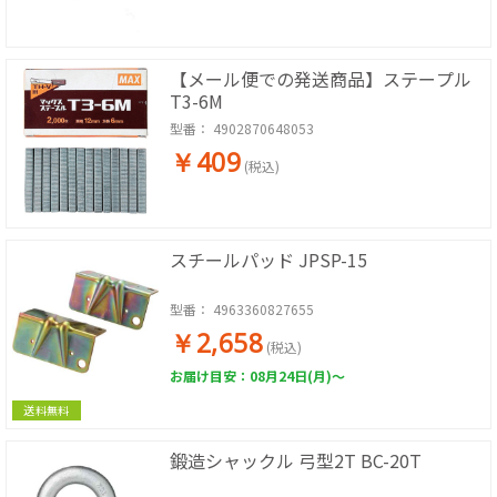
【メール便での発送商品】ステープル
T3-6M
型番：
4902870648053
￥409
(税込)
スチールパッド JPSP-15
型番：
4963360827655
￥2,658
(税込)
お届け目安：08月24日(月)～
送料無料
鍛造シャックル 弓型2T BC-20T