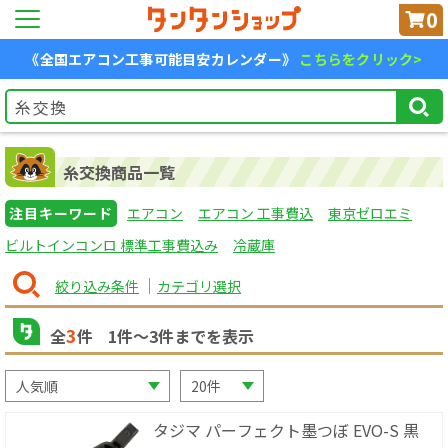
0
《全国エアコン工事可能目安カレンダー》
こちらをクリック>
糸交換商品一覧
注目キーワード
エアコン
エアコン 工事費込
東京ゼロエミ
ビルトインコンロ 標準工事費込み
冷蔵庫
絞り込み条件
カテゴリ選択
3
全
件
1
件〜
3
件までを表示
タジマ パーフェクト墨つぼ EVO-S 黒