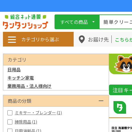
すべての商品
お届け先
カテゴリから選ぶ
こちら
カテゴリ
日用品
キッチン家電
業務用品・法人様向け
注目キ
商品の分類
ミキサー・ブレンダー
(1)
掃除用品
(1)
日用消耗品
(1)