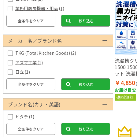
業務用厨房機器・用品
(1)
全条件をクリア
絞り込む
メーカー名／ブランド名
TKG (Total Kitchen Goods)
(2)
洗濯槽クリ
アズマ工業
(1)
1500 15
日立
(1)
ット 洗濯
槽洗浄剤 
￥4,850
全条件をクリア
絞り込む
オイ 汚れ
お届け目安：
プラスチ
送料無料
カー使用可能
ブランド名(カナ・英語)
ヒタチ
(1)
全条件をクリア
絞り込む