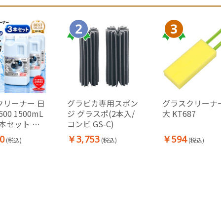
クリーナー 日
グラピカ専用スポン
グラスクリーナー
500 1500mL
ジ グラスポ(2本入/
大 KT687
3本セット 洗
コンビ GS-C)
リーナー 洗濯
0
￥3,753
￥594
(税込)
(税込)
(税込)
 塩素系 黒
オイ 汚れ対
ンレス槽 プ
ック槽対応 各
ー使用可能
I