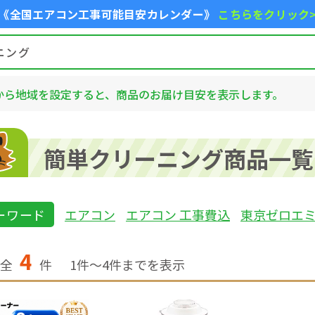
《全国エアコン工事可能目安カレンダー》
こちらをクリック
から地域を設定すると、商品のお届け目安を表示します。
簡単クリーニング商品一覧
ーワード
エアコン
エアコン 工事費込
東京ゼロエ
4
全
件
1
件〜
4
件までを表示