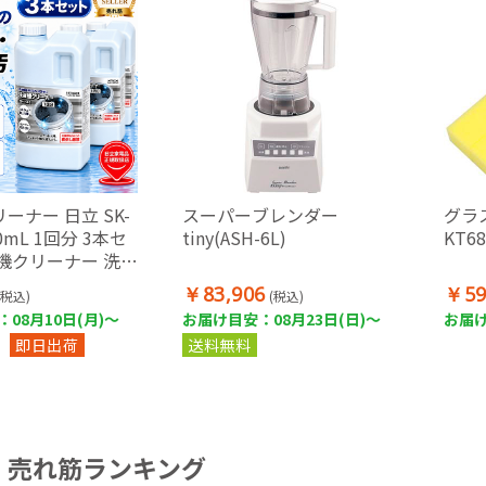
ーナー 日立 SK-
スーパーブレンダー
グラ
00mL 1回分 3本セ
tiny(ASH-6L)
KT68
機クリーナー 洗濯
塩素系 黒カビ ニ
￥83,906
￥59
(税込)
(税込)
対策 ステンレス槽
08月10日(月)～
お届け目安：08月23日(日)～
お届け
ック槽対応 各メー
即日出荷
送料無料
 HITACHI
売れ筋ランキング