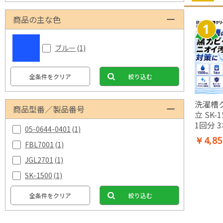
商品の主な色
ブルー
(1)
全条件をクリア
絞り込む
洗濯槽
商品型番／製品番号
立 SK-1
1回分 
05-0644-0401
(1)
濯機ク
￥4,85
FBL7001
(1)
槽洗浄剤
カビ ニ
JGL2701
(1)
策 ステ
SK-1500
(1)
ラスチ
メーカ
全条件をクリア
絞り込む
HITACH