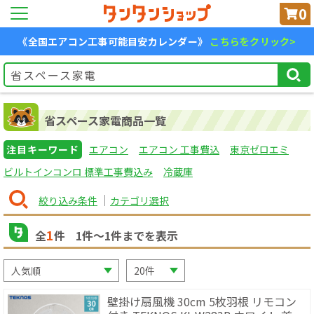
0
《全国エアコン工事可能目安カレンダー》
こちらをクリック>
省スペース家電商品一覧
注目キーワード
エアコン
エアコン 工事費込
東京ゼロエミ
ビルトインコンロ 標準工事費込み
冷蔵庫
絞り込み条件
カテゴリ選択
1
全
件
1
件〜
1
件までを表示
壁掛け扇風機 30cm 5枚羽根 リモコン