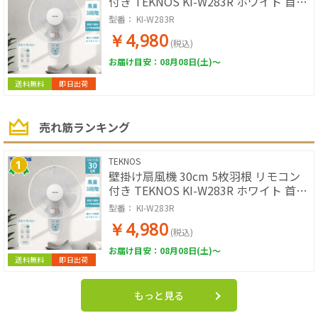
付き TEKNOS KI-W283R ホワイト 首振
り タイマー付き 省スペース 扇風機 壁
型番：
KI-W283R
掛け キッチン 脱衣所 寝室 節電 テクノ
￥4,980
ス 壁掛けファン
(税込)
お届け目安：08月08日(土)～
送料無料
即日出荷
売れ筋ランキング
TEKNOS
壁掛け扇風機 30cm 5枚羽根 リモコン
付き TEKNOS KI-W283R ホワイト 首振
り タイマー付き 省スペース 扇風機 壁
型番：
KI-W283R
掛け キッチン 脱衣所 寝室 節電 テクノ
￥4,980
ス 壁掛けファン
(税込)
お届け目安：08月08日(土)～
送料無料
即日出荷
もっと見る