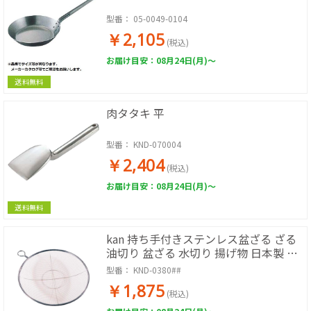
型番：
05-0049-0104
￥2,105
(税込)
お届け目安：08月24日(月)～
送料無料
肉タタキ 平
型番：
KND-070004
￥2,404
(税込)
お届け目安：08月24日(月)～
送料無料
kan 持ち手付きステンレス盆ざる ざる
油切り 盆ざる 水切り 揚げ物 日本製 リ
ング付
型番：
KND-0380##
￥1,875
(税込)