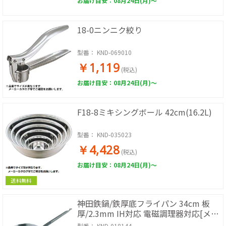
お届け目安：08月24日(月)～
18-0ニンニク絞り
型番：
KND-069010
￥1,119
(税込)
お届け目安：08月24日(月)～
F18-8ミキシングボール 42cm(16.2L)
型番：
KND-035023
￥4,428
(税込)
お届け目安：08月24日(月)～
送料無料
神田鉄鍋/鉄厚底フライパン 34cm 板
厚/2.3mm IH対応 電磁調理器対応[メー
カー在庫限り品]
型番：
KND-018144