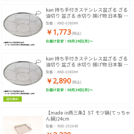
kan 持ち手付きステンレス盆ざる ざる
油切り 盆ざる 水切り 揚げ物 日本製 リ
ング付
型番：
KND-0380##
￥1,773
(税込)
お届け目安：08月24日(月)～
kan 持ち手付きステンレス盆ざる ざる
油切り 盆ざる 水切り 揚げ物 日本製 リ
ング付
型番：
KND-0380##
￥2,890
(税込)
お届け目安：08月24日(月)～
送料無料
【made in燕三条】ST モツ鍋(てっちゃ
ん鍋)24cm
型番：
KND-292048