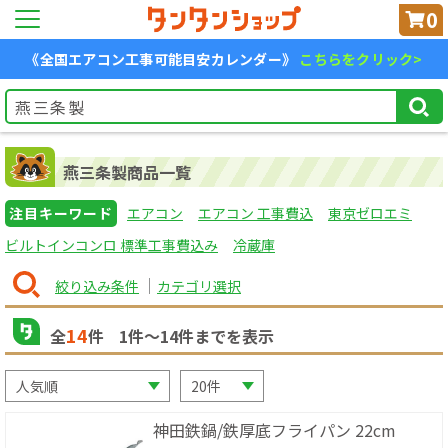
0
《全国エアコン工事可能目安カレンダー》
こちらをクリック>
燕三条製商品一覧
注目キーワード
エアコン
エアコン 工事費込
東京ゼロエミ
ビルトインコンロ 標準工事費込み
冷蔵庫
絞り込み条件
カテゴリ選択
14
全
件
1
件〜
14
件までを表示
神田鉄鍋/鉄厚底フライパン 22cm