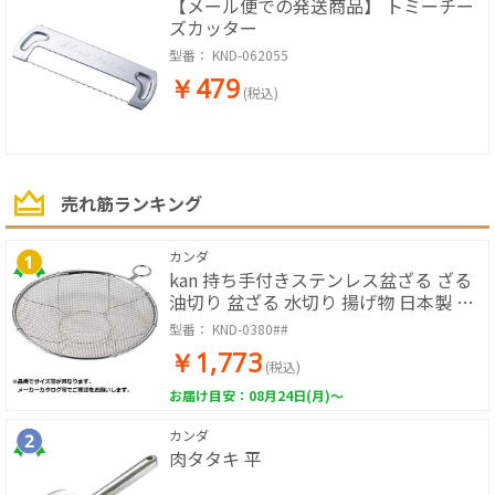
【メール便での発送商品】 トミーチー
ズカッター
型番：
KND-062055
￥479
(税込)
売れ筋ランキング
カンダ
kan 持ち手付きステンレス盆ざる ざる
油切り 盆ざる 水切り 揚げ物 日本製 リ
ング付
型番：
KND-0380##
￥1,773
(税込)
お届け目安：08月24日(月)～
カンダ
肉タタキ 平