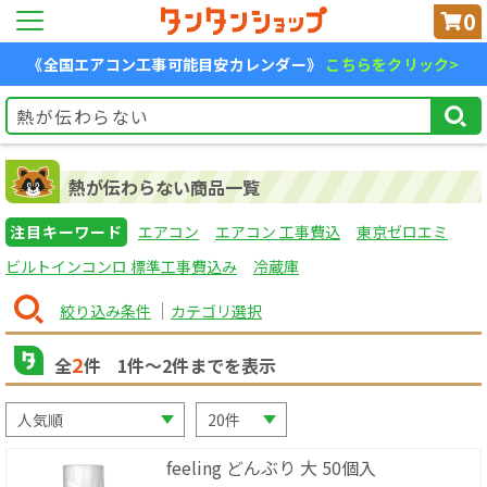
0
《全国エアコン工事可能目安カレンダー》
こちらをクリック>
熱が伝わらない商品一覧
注目キーワード
エアコン
エアコン 工事費込
東京ゼロエミ
ビルトインコンロ 標準工事費込み
冷蔵庫
絞り込み条件
カテゴリ選択
2
全
件
1
件〜
2
件までを表示
feeling どんぶり 大 50個入