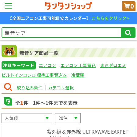
0
《全国エアコン工事可能目安カレンダー》
こちらをクリック>
無音ケア商品一覧
注目キーワード
エアコン
エアコン 工事費込
東京ゼロエミ
ビルトインコンロ 標準工事費込み
冷蔵庫
絞り込み条件
カテゴリ選択
1
全
件
1
件〜
1
件までを表示
紫外線＆赤外線 ULTRAWAVE EARPET