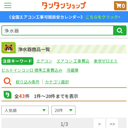
0
《全国エアコン工事可能目安カレンダー》
こちらをクリック>
浄水器商品一覧
注目キーワード
エアコン
エアコン 工事費込
東京ゼロエミ
ビルトインコンロ 標準工事費込み
冷蔵庫
絞り込み条件
カテゴリ選択
43
全
件
1
件〜
20
件までを表示
1
/
3
>
>>