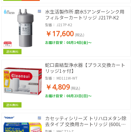
水生活製作所 磨水5アンダーシンク用
フィルターカートリッジ J217P-K2
型番：
J217P-K2
￥17,600
(税込)
お届け目安：08月14日(金)～
送料無料
蛇口直結型浄水器【プラス交換カート
リッジ1ヶ付】
型番：
MD111W-WT
￥4,809
(税込)
お届け目安：08月23日(日)～
送料無料
カセッティシリーズ トリハロメタン除
去タイプ 交換用カートリッジ (600Lタ
イプ/3個入り)
型番：
MKC.T2J-Z