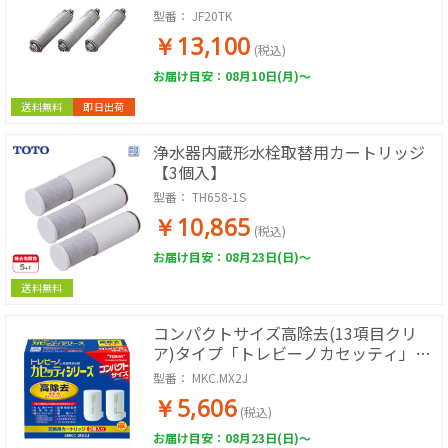
型番：
JF20TK
￥13,100
(税込)
お届け目安：08月10日(月)～
送料無料
即日出荷
浄水器内蔵形水栓取替用カートリッジ
【3個入】
型番：
TH658-1S
￥10,865
(税込)
お届け目安：08月23日(日)～
送料無料
コンパクトサイズ高除去(13項目クリ
ア)タイプ「トレビーノカセッティ」シ
リーズ交換カートリッジ(2個入り)
型番：
MKC.MX2J
￥5,606
(税込)
お届け目安：08月23日(日)～