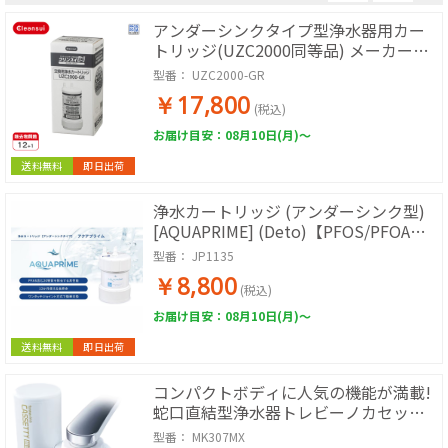
アンダーシンクタイプ型浄水器用カー
トリッジ(UZC2000同等品) メーカー正
規品
型番：
UZC2000-GR
￥17,800
(税込)
お届け目安：08月10日(月)～
送料無料
即日出荷
浄水カートリッジ (アンダーシンク型)
[AQUAPRIME] (Deto)【PFOS/PFOA除
去】
型番：
JP1135
￥8,800
(税込)
お届け目安：08月10日(月)～
送料無料
即日出荷
コンパクトボディに人気の機能が満載!
蛇口直結型浄水器トレビーノカセッテ
ィ【高除去(13項目クリア)タイプ】
型番：
MK307MX