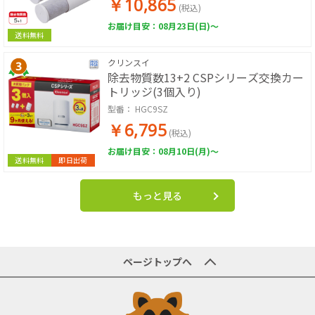
￥10,865
(税込)
お届け目安：08月23日(日)～
送料無料
クリンスイ
除去物質数13+2 CSPシリーズ交換カー
トリッジ(3個入り)
型番：
HGC9SZ
￥6,795
(税込)
お届け目安：08月10日(月)～
送料無料
即日出荷
もっと見る
ページトップへ