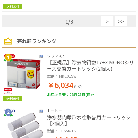
送料無料
1
/
3
>
>>
売れ筋ランキング
クリンスイ
【正規品】除去物質数17+3 MONOシリ
ーズ交換カートリッジ(2個入)
型番：
MDC01SW
￥6,034
(税込)
お届け目安：08月23日(日)～
送料無料
トートー
浄水器内蔵形水栓取替用カートリッジ
【3個入】
型番：
TH658-1S