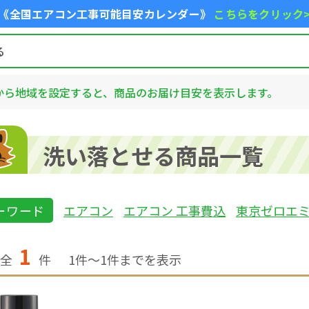
《全国エアコン工事可能目安カレンダー》
こちらをクリック
から地域を設定すると、商品のお届け目安を表示します。
洗い落とせる商品一覧
ーワード
エアコン
エアコン 工事費込
東京ゼロエ
1
全
件
1
件〜
1
件までを表示