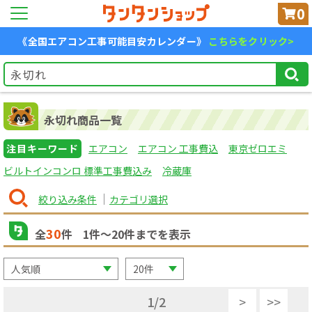
0
《全国エアコン工事可能目安カレンダー》
こちらをクリック>
永切れ商品一覧
注目キーワード
エアコン
エアコン 工事費込
東京ゼロエミ
ビルトインコンロ 標準工事費込み
冷蔵庫
絞り込み条件
カテゴリ選択
30
全
件
1
件〜
20
件までを表示
1
/
2
>
>>