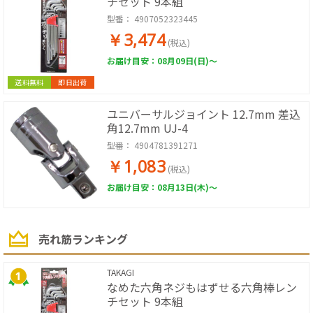
チセット 9本組
型番：
4907052323445
￥3,474
(税込)
お届け目安：08月09日(日)～
送料無料
即日出荷
ユニバーサルジョイント 12.7mm 差込
角12.7mm UJ-4
型番：
4904781391271
￥1,083
(税込)
お届け目安：08月13日(木)～
売れ筋ランキング
TAKAGI
なめた六角ネジもはずせる六角棒レン
チセット 9本組