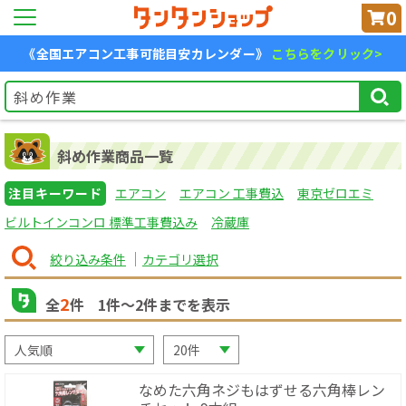
0
《全国エアコン工事可能目安カレンダー》
こちらをクリック>
斜め作業商品一覧
注目キーワード
エアコン
エアコン 工事費込
東京ゼロエミ
ビルトインコンロ 標準工事費込み
冷蔵庫
絞り込み条件
カテゴリ選択
2
全
件
1
件〜
2
件までを表示
なめた六角ネジもはずせる六角棒レン