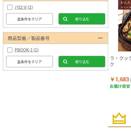
パロマ
(1)
全条件をクリア
絞り込む
商品型番／製品番号
PBOOK-1
(1)
ラ・クッ
全条件をクリア
絞り込む
ク
￥1,683
お届け目安：