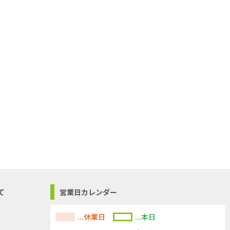
て
営業日カレンダー
...休業日
...本日