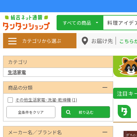
すべての商品
お届け先
カテゴリから選ぶ
こちら
カテゴリ
生活家電
商品の分類
注目キ
その他生活家電･洗濯･乾燥機
(1)
全条件をクリア
絞り込む
メーカー名／ブランド名