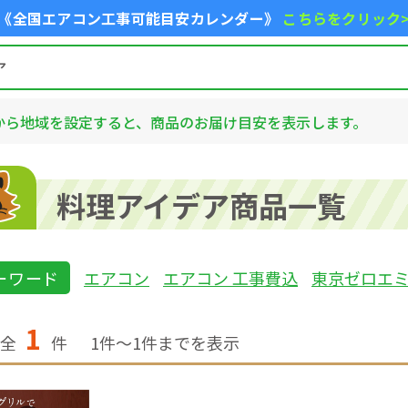
《全国エアコン工事可能目安カレンダー》
こちらをクリック
から地域を設定すると、商品のお届け目安を表示します。
料理アイデア商品一覧
ーワード
エアコン
エアコン 工事費込
東京ゼロエ
1
全
件
1
件〜
1
件までを表示