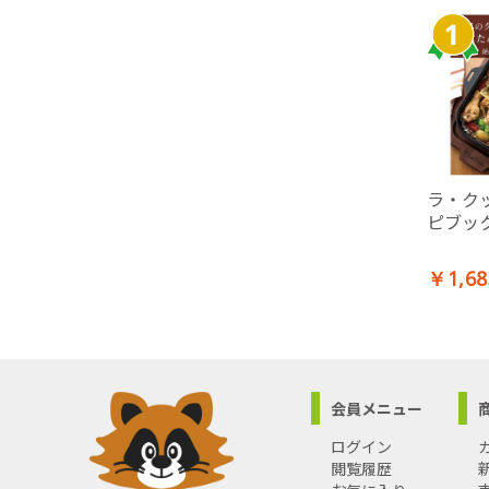
ラ・ク
ピブッ
￥1,68
会員メニュー
ログイン
閲覧履歴