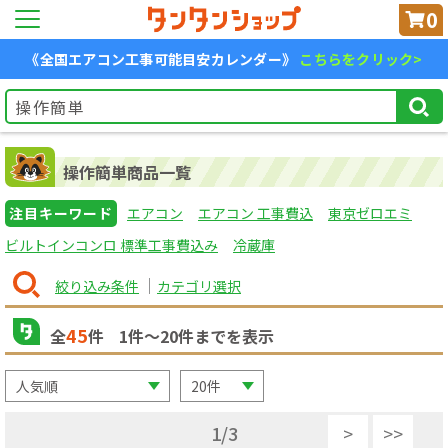
0
《全国エアコン工事可能目安カレンダー》
こちらをクリック>
操作簡単商品一覧
注目キーワード
エアコン
エアコン 工事費込
東京ゼロエミ
ビルトインコンロ 標準工事費込み
冷蔵庫
絞り込み条件
カテゴリ選択
45
全
件
1
件〜
20
件までを表示
1
/
3
>
>>