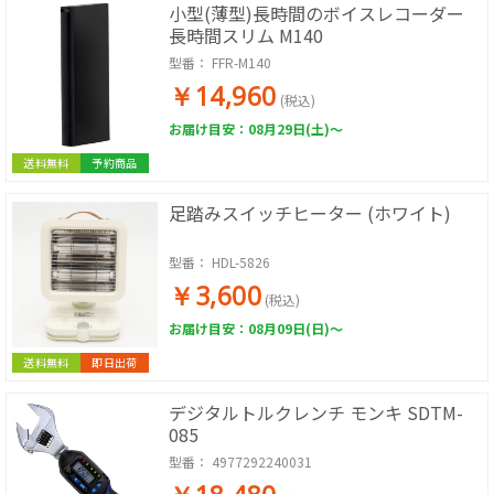
小型(薄型)長時間のボイスレコーダー
長時間スリム M140
型番：
FFR-M140
￥14,960
(税込)
お届け目安：08月29日(土)～
送料無料
予約商品
足踏みスイッチヒーター (ホワイト)
型番：
HDL-5826
￥3,600
(税込)
お届け目安：08月09日(日)～
送料無料
即日出荷
デジタルトルクレンチ モンキ SDTM-
085
型番：
4977292240031