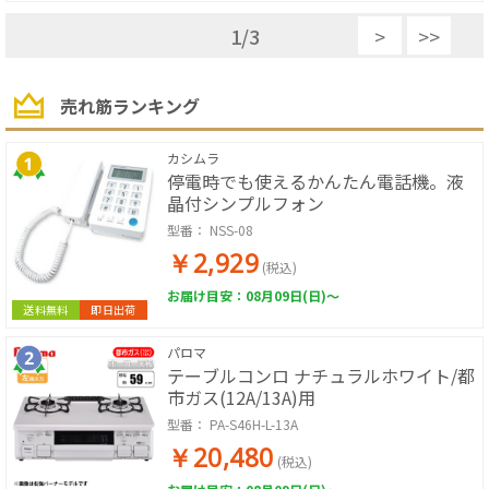
1
/
3
>
>>
売れ筋ランキング
カシムラ
停電時でも使えるかんたん電話機。液
晶付シンプルフォン
型番：
NSS-08
￥2,929
(税込)
お届け目安：08月09日(日)～
送料無料
即日出荷
パロマ
テーブルコンロ ナチュラルホワイト/都
市ガス(12A/13A)用
型番：
PA-S46H-L-13A
￥20,480
(税込)