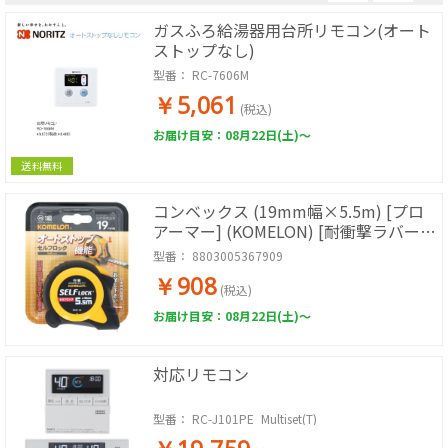
ガスふろ給湯器用台所リモコン(オート
ストップなし)
型番：
RC-7606M
￥5,061
(税込)
お届け目安：08月22日(土)～
送料無料
コンベックス (19mm幅×5.5m) [プロ
アーマー] (KOMELON) [耐衝撃ラバーケ
ース・JIS1級・両面目盛]
型番：
8803005367909
￥908
(税込)
お届け目安：08月22日(土)～
対応リモコン
型番：
RC-J101PE_Multiset(T)