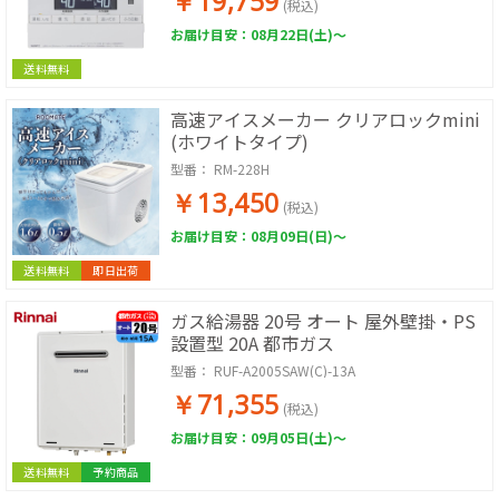
￥19,759
(税込)
お届け目安：08月22日(土)～
送料無料
高速アイスメーカー クリアロックmini
(ホワイトタイプ)
型番：
RM-228H
￥13,450
(税込)
お届け目安：08月09日(日)～
送料無料
即日出荷
ガス給湯器 20号 オート 屋外壁掛・PS
設置型 20A 都市ガス
型番：
RUF-A2005SAW(C)-13A
￥71,355
(税込)
お届け目安：09月05日(土)～
送料無料
予約商品