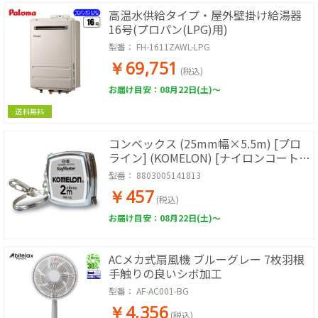
高温水供給タイプ・屋外壁掛け給湯器
16号(プロパン(LPG)用)
型番：
FH-1611ZAWL-LPG
￥69,751
(税込)
お届け目安：08月22日(土)～
送料無料
コンベックス (25mm幅×5.5m) [プロ
ライン] (KOMELON) [ナイロンコート・
耐衝撃ラバーケース・JIS1級]
型番：
8803005141813
￥457
(税込)
お届け目安：08月22日(土)～
ACメカ式扇風機 ブルーグレー 7枚羽根
手触りの良いシボ加工
型番：
AF-AC001-BG
￥4,356
(税込)