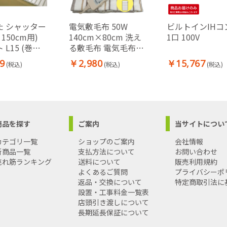
た シャッター
電気敷毛布 50W
ビルトインIHコ
×150cm用)
140cm×80cm 洗え
1口 100V
 L15 (巻き
る敷毛布 電気毛布
洗濯 温度調整機能
9
￥2,980
￥15,767
(税込)
(税込)
(税込)
ダニ退治機能 テクノ
ス
商品を探す
ご案内
当サイトについ
カテゴリ一覧
ショップのご案内
会社情報
新商品一覧
支払方法について
お問い合わせ
売れ筋ランキング
送料について
販売利用規約
よくあるご質問
プライバシーポ
返品・交換について
特定商取引法に
設置・工事料金一覧表
店頭引き渡しについて
長期延長保証について