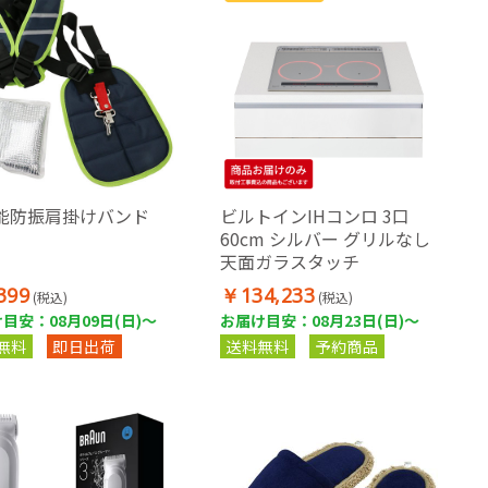
能防振肩掛けバンド
ビルトインIHコンロ 3口
60cm シルバー グリルなし
天面ガラスタッチ
399
￥134,233
(税込)
(税込)
目安：08月09日(日)～
お届け目安：08月23日(日)～
無料
即日出荷
送料無料
予約商品