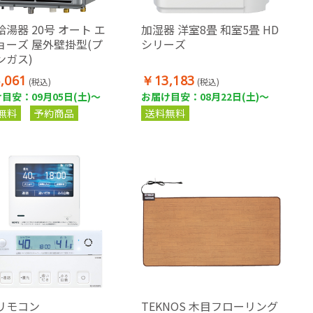
湯器 20号 オート エ
加湿器 洋室8畳 和室5畳 HD
ョーズ 屋外壁掛型(プ
シリーズ
ンガス)
,061
￥13,183
(税込)
(税込)
目安：09月05日(土)～
お届け目安：08月22日(土)～
無料
予約商品
送料無料
リモコン
TEKNOS 木目フローリング