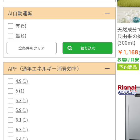
AI自動運転
有
(5)
天然成分
貝由来の
無
(4)
(300ml)
全条件をクリア
絞り込む
￥1,168
お届け目安：
予約商品
APF（通年エネルギー消費効率）
4.9
(1)
5
(1)
5.3
(1)
5.9
(1)
6.1
(1)
6.3
(1)
6.4
(1)