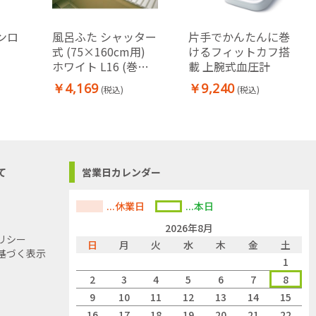
ンロ
風呂ふた シャッター
片手でかんたんに巻
式 (75×160cm用)
けるフィットカフ搭
ホワイト L16 (巻き
載 上腕式血圧計
フタ)
￥4,169
￥9,240
(税込)
(税込)
て
営業日カレンダー
...休業日
...本日
2026年8月
リシー
日
月
火
水
木
金
土
基づく表示
1
2
3
4
5
6
7
8
9
10
11
12
13
14
15
16
17
18
19
20
21
22