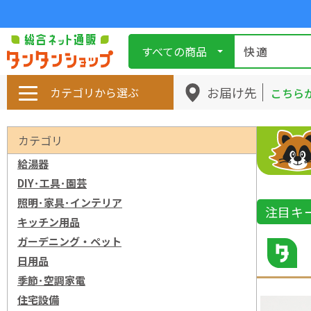
すべての商品
お届け先
カテゴリから選ぶ
こちら
カテゴリ
給湯器
DIY･工具･園芸
照明･家具･インテリア
注目キ
キッチン用品
ガーデニング・ペット
日用品
季節･空調家電
住宅設備