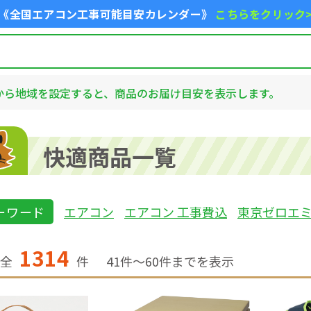
《全国エアコン工事可能目安カレンダー》
こちらをクリック
から地域を設定すると、商品のお届け目安を表示します。
快適商品一覧
ーワード
エアコン
エアコン 工事費込
東京ゼロエ
1314
全
件
41
件〜
60
件までを表示