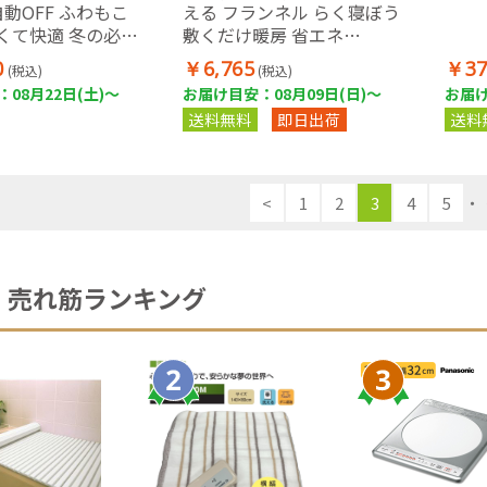
自動OFF ふわもこ
える フランネル らく寝ぼう
くて快適 冬の必需
敷くだけ暖房 省エネ
80×180cm VWR181H-MM
0
￥6,765
￥37
(税込)
(税込)
08月22日(土)～
お届け目安：08月09日(日)～
お届け
送料無料
即日出荷
送料
<
1
2
3
4
5
・
売れ筋ランキング