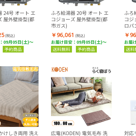
 24号 オート エ
ふろ給湯器 20号 オート エ
ふろ給
 屋外壁掛型(都
コジョーズ 屋外壁掛型(都
コジ
市ガス)
ロパ
25
￥96,061
￥96
(税込)
(税込)
09月05日(土)～
お届け目安：09月05日(土)～
お届け
予約商品
送料無料
予約商品
送料
かけしき両用 洗え
広電(KODEN) 電気毛布 洗
対応