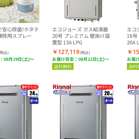
で安心除菌!ホタテ
エコジョーズ ガス給湯器
エコ
掃除用スプレー
20号 プレミアム 壁掛け設
16
置型 15A LPG
20A 
￥127,119
￥15
(税込)
(税込)
08月29日(土)～
お届け目安：08月22日(土)～
お届け
送料無料
送料