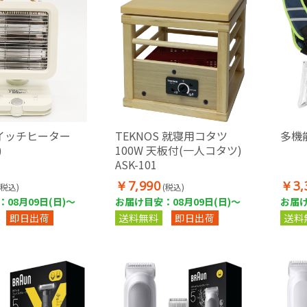
イッチヒーター
TEKNOS 就寝用コタツ
多機
)
100W 天板付(一人コタツ)
ASK-101
￥7,990
￥3,
(税込)
(税込)
08月09日(日)～
お届け目安：08月09日(日)～
お届け
即日出荷
送料無料
即日出荷
送料