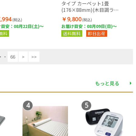
タイプ カーペット1畳
(176×88mm)(木目調ライ
トブラウン)【日本製】
,994
￥9,800
(税込)
(税込)
TWM-1000M
目安：08月22日(土)～
お届け目安：08月09日(日)～
無料
送料無料
即日出荷
・・
66
>
>>
もっと見る
4
5