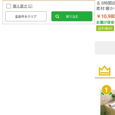
る 8時間
据え置き
(1)
素材 暖か
品
￥10,98
全条件をクリア
絞り込む
お届け目安：
送料無料