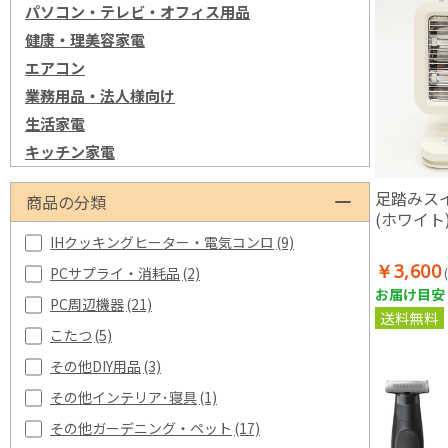
パソコン・テレビ・オフィス用品
健康・理美容家電
エアコン
業務用品・法人様向け
生活家電
キッチン家電
足踏みス
商品の分類
(ホワイト
IHクッキングヒーター・電気コンロ
(9)
￥3,600
PCサプライ・消耗品
(2)
お届け目安：
PC周辺機器
(21)
送料無料
こたつ
(5)
その他DIY用品
(3)
その他インテリア･寝具
(1)
その他ガーデニング・ペット
(17)