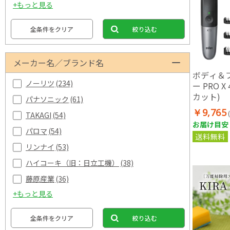
+もっと見る
全条件をクリア
絞り込む
メーカー名／ブランド名
ボディ＆
ノーリツ
(234)
ー PRO 
カット)
パナソニック
(61)
￥9,765
TAKAGI
(54)
お届け目安：
パロマ
(54)
送料無料
リンナイ
(53)
ハイコーキ（旧：日立工機）
(38)
藤原産業
(36)
+もっと見る
全条件をクリア
絞り込む