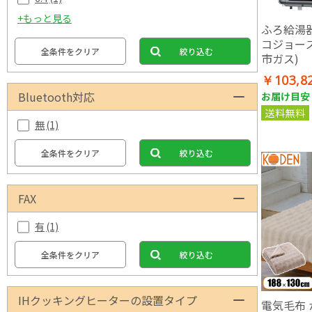
+もっと見る
ふろ給湯器
コジョーズ
全条件をクリア
絞り込む
市ガス)
￥103,8
Bluetooth対応
お届け目安：
送料無料
無
(1)
全条件をクリア
絞り込む
FAX
有
(1)
全条件をクリア
絞り込む
IHクッキングヒーターの設置タイプ
電気毛布 