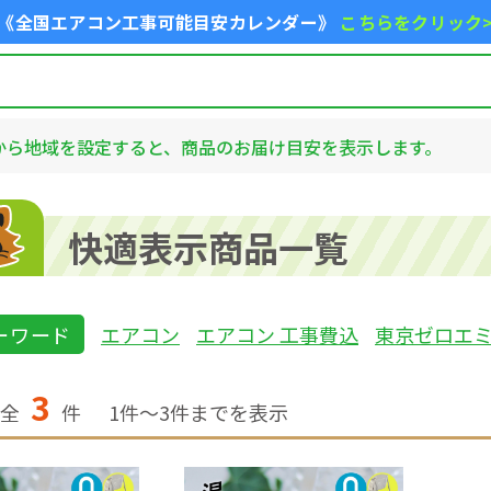
《全国エアコン工事可能目安カレンダー》
こちらをクリック
から地域を設定すると、商品のお届け目安を表示します。
快適表示商品一覧
ーワード
エアコン
エアコン 工事費込
東京ゼロエ
3
全
件
1
件〜
3
件までを表示