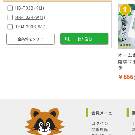
HB-T03B-K
(1)
HB-T03B-W
(1)
TEM-200B-W
(1)
全条件をクリア
絞り込む
オーム
健康サ
き
￥866
会員メニュー
ログイン
閲覧履歴