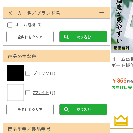
メーカー名／ブランド名
オーム電機
(3)
全条件をクリア
絞り込む
商品の主な色
オーム電機
ポート機
ブラック
(1)
￥866
(税
お届け目安：
ホワイト
(1)
全条件をクリア
絞り込む
商品型番／製品番号