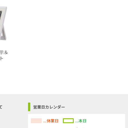
示＆
ト
て
営業日カレンダー
...休業日
...本日