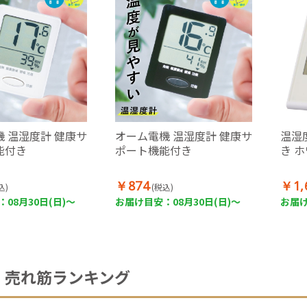
 温湿度計 健康サ
オーム電機 温湿度計 健康サ
温湿
能付き
ポート機能付き
き 
￥874
￥1,
込)
(税込)
08月30日(日)～
お届け目安：08月30日(日)～
お届け
売れ筋ランキング