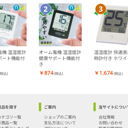
電機 温湿度計
オーム電機 温湿度計
温湿度計 快適表
ポート機能付
健康サポート機能付
時計付き ホワイ
き
￥874
￥1,674
(税込)
(税込)
(税込)
商品を探す
ご案内
当サイトについ
カテゴリ一覧
ショップのご案内
会社情報
新商品一覧
支払方法について
お問い合わせ