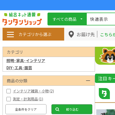
すべての商品
お届け先
カテゴリから選ぶ
こちら
カテゴリ
照明･家具･インテリア
DIY･工具･園芸
注目キ
商品の分類
インテリア雑貨・小物
(2)
測定・計測用品
(1)
全条件をクリア
絞り込む