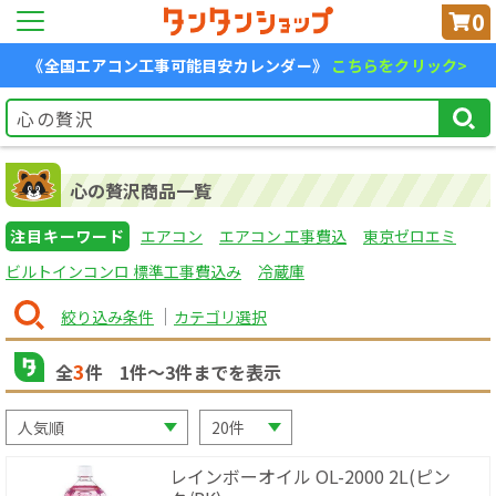
0
《全国エアコン工事可能目安カレンダー》
こちらをクリック>
心の贅沢商品一覧
注目キーワード
エアコン
エアコン 工事費込
東京ゼロエミ
ビルトインコンロ 標準工事費込み
冷蔵庫
絞り込み条件
カテゴリ選択
3
全
件
1
件〜
3
件までを表示
レインボーオイル OL-2000 2L(ピン