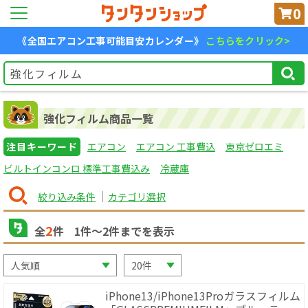
0
《全国エアコン工事可能目安カレンダー》
こちらをクリック>
強化フィルム商品一覧
注目キーワード
エアコン
エアコン 工事費込
東京ゼロエミ
ビルトインコンロ 標準工事費込み
冷蔵庫
絞り込み条件
カテゴリ選択
2
全
件
1
件〜
2
件までを表示
iPhone13/iPhone13Proガラスフィルム