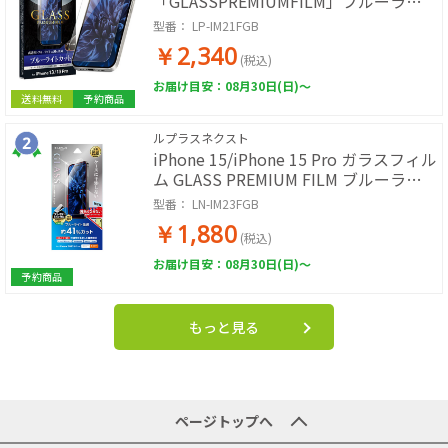
「GLASSPREMIUMFILM」ブルーライ
トカット
型番：
LP-IM21FGB
￥2,340
(税込)
お届け目安：08月30日(日)～
送料無料
予約商品
ルプラスネクスト
iPhone 15/iPhone 15 Pro ガラスフィル
ム GLASS PREMIUM FILM ブルーライ
トカット
型番：
LN-IM23FGB
￥1,880
(税込)
お届け目安：08月30日(日)～
予約商品
もっと見る
ページトップへ