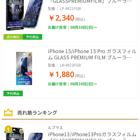
「GLASSPREMIUMFILM」ブルーライ
トカット
型番：
LP-IM21FGB
￥2,340
(税込)
お届け目安：08月30日(日)～
送料無料
予約商品
iPhone 15/iPhone 15 Pro ガラスフィル
ム GLASS PREMIUM FILM ブルーライ
トカット
型番：
LN-IM23FGB
￥1,880
(税込)
お届け目安：08月30日(日)～
予約商品
売れ筋ランキング
ルプラス
iPhone13/iPhone13Proガラスフィルム