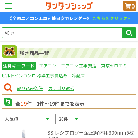
0
《全国エアコン工事可能目安カレンダー》
こちらをクリック>
強さ商品一覧
注目キーワード
エアコン
エアコン 工事費込
東京ゼロエミ
ビルトインコンロ 標準工事費込み
冷蔵庫
絞り込み条件
カテゴリ選択
19
全
件
1
件〜
19
件までを表示
SS レシプロソー金属解体用300mm5枚