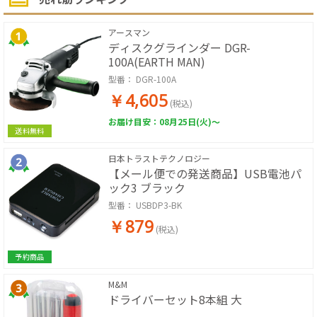
アースマン
ディスクグラインダー DGR-
100A(EARTH MAN)
型番：
DGR-100A
￥4,605
(税込)
お届け目安：08月25日(火)～
送料無料
日本トラストテクノロジー
【メール便での発送商品】USB電池パ
ック3 ブラック
型番：
USBDP3-BK
￥879
(税込)
予約商品
M&M
ドライバーセット8本組 大