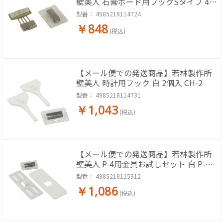
壁美人 石膏ボード用フックSタイプ 4個
入 F-S1
型番：
4985218114724
￥848
(税込)
【メール便での発送商品】若林製作所
壁美人 時計用フック 白 2個入 CH-2
型番：
4985218114731
￥1,043
(税込)
【メール便での発送商品】若林製作所
壁美人 P-4用金具お試しセット 白 P-
4Shw-1
型番：
4985218115912
￥1,086
(税込)