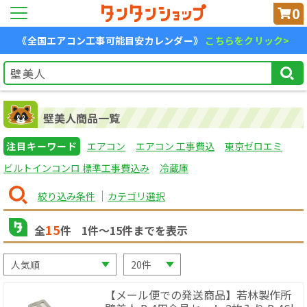
0
《全国エアコン工事可能目安カレンダー》
こちらをクリック>
壁美人商品一覧
注目キーワード
エアコン
エアコン 工事費込
東京ゼロエミ
ビルトインコンロ 標準工事費込み
冷蔵庫
絞り込み条件
カテゴリ選択
15
全
件
1
件〜
15
件までを表示
【メール便での発送商品】若林製作所