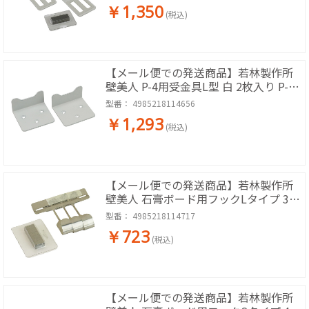
￥1,350
(税込)
【メール便での発送商品】若林製作所
壁美人 P-4用受金具L型 白 2枚入り P-
4H2hw
型番：
4985218114656
￥1,293
(税込)
【メール便での発送商品】若林製作所
壁美人 石膏ボード用フックLタイプ 3個
入 F-L1
型番：
4985218114717
￥723
(税込)
【メール便での発送商品】若林製作所