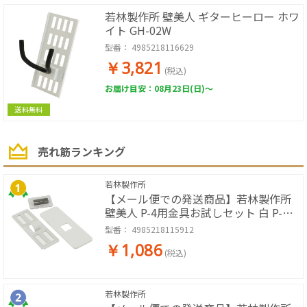
若林製作所 壁美人 ギターヒーロー ホワ
イト GH-02W
型番：
4985218116629
￥3,821
(税込)
お届け目安：08月23日(日)～
送料無料
売れ筋ランキング
若林製作所
【メール便での発送商品】若林製作所
壁美人 P-4用金具お試しセット 白 P-
4Shw-1
型番：
4985218115912
￥1,086
(税込)
若林製作所