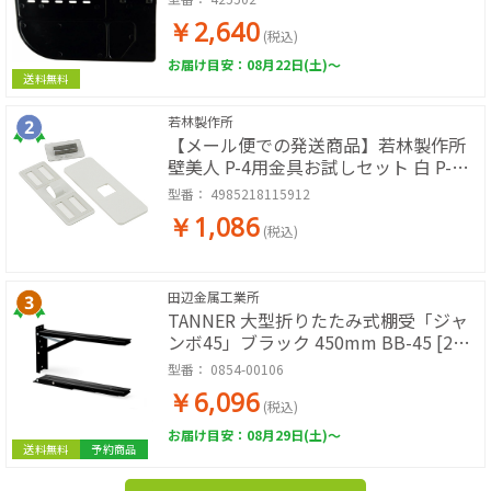
￥2,640
(税込)
お届け目安：08月22日(土)～
送料無料
若林製作所
【メール便での発送商品】若林製作所
壁美人 P-4用金具お試しセット 白 P-
4Shw-1
型番：
4985218115912
￥1,086
(税込)
田辺金属工業所
TANNER 大型折りたたみ式棚受「ジャ
ンボ45」ブラック 450mm BB-45 [2本
入]
型番：
0854-00106
￥6,096
(税込)
お届け目安：08月29日(土)～
送料無料
予約商品