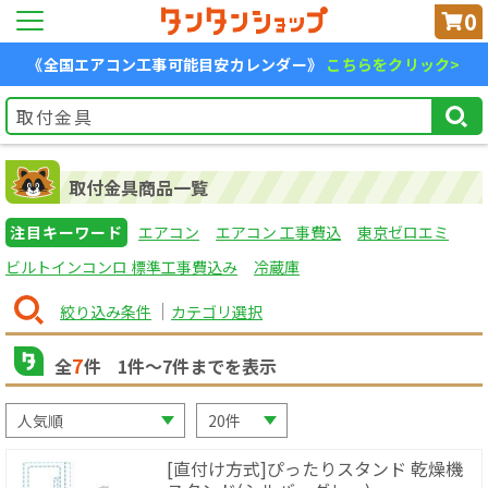
0
《全国エアコン工事可能目安カレンダー》
こちらをクリック>
取付金具商品一覧
注目キーワード
エアコン
エアコン 工事費込
東京ゼロエミ
ビルトインコンロ 標準工事費込み
冷蔵庫
絞り込み条件
カテゴリ選択
7
全
件
1
件〜
7
件までを表示
[直付け方式]ぴったりスタンド 乾燥機