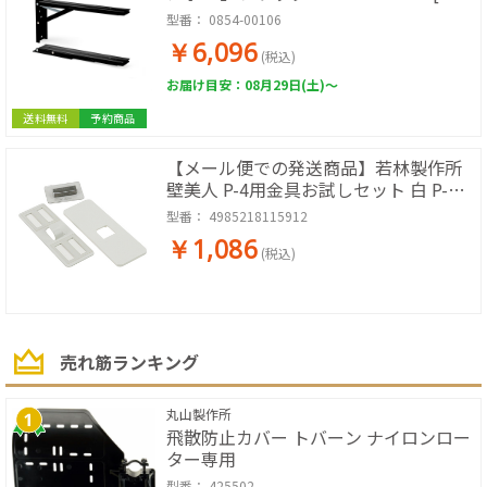
入]
型番：
0854-00106
￥6,096
(税込)
お届け目安：08月29日(土)～
送料無料
予約商品
【メール便での発送商品】若林製作所
壁美人 P-4用金具お試しセット 白 P-
4Shw-1
型番：
4985218115912
￥1,086
(税込)
売れ筋ランキング
丸山製作所
飛散防止カバー トバーン ナイロンロー
ター専用
型番：
425502