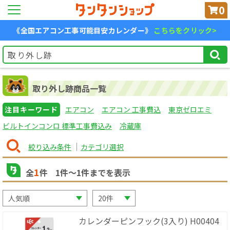
0
《全国エアコン工事可能目安カレンダー》
こちらをクリック>
取り外し跡商品一覧
注目キーワード
エアコン
エアコン 工事費込
東京ゼロエミ
ビルトインコンロ 標準工事費込み
冷蔵庫
絞り込み条件
カテゴリ選択
1
全
件
1
件〜
1
件までを表示
カレンダーピンフック(3入り) H00404