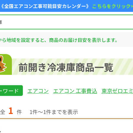
《全国エアコン工事可能目安カレンダー》
こちらをクリック
から地域を設定すると、商品のお届け目安を表示します。
前開き冷凍庫商品一覧
ーワード
エアコン
エアコン 工事費込
東京ゼロエ
1
全
件
1
件〜
1
件までを表示