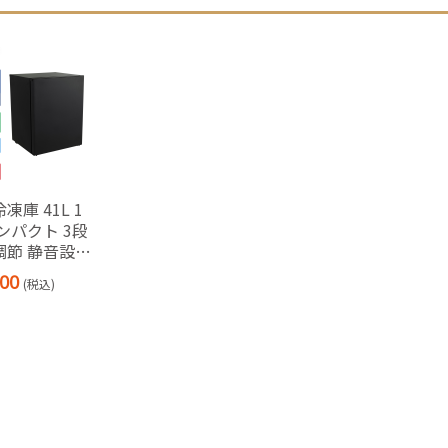
凍庫 41L 1
ンパクト 3段
調節 静音設計
ールグレー
00
(税込)