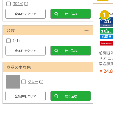
直冷式
(1)
全条件をクリア
絞り込む
台数
1
(1)
全条件をクリア
絞り込む
前開き冷
ドア コ
階温度
商品の主な色
チャコ
￥24,8
グレー
(1)
全条件をクリア
絞り込む