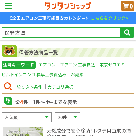
0
《全国エアコン工事可能目安カレンダー》
こちらをクリック>
保管方法商品一覧
注目キーワード
エアコン
エアコン 工事費込
東京ゼロエミ
ビルトインコンロ 標準工事費込み
冷蔵庫
絞り込み条件
カテゴリ選択
4
全
件
1
件〜
4
件までを表示
天然成分で安心除菌!ホタテ貝由来の掃