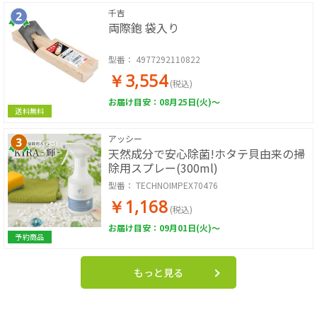
千吉
両際鉋 袋入り
型番：
4977292110822
￥3,554
(税込)
お届け目安：08月25日(火)～
送料無料
アッシー
天然成分で安心除菌!ホタテ貝由来の掃
除用スプレー(300ml)
型番：
TECHNOIMPEX70476
￥1,168
(税込)
お届け目安：09月01日(火)～
予約商品
もっと見る