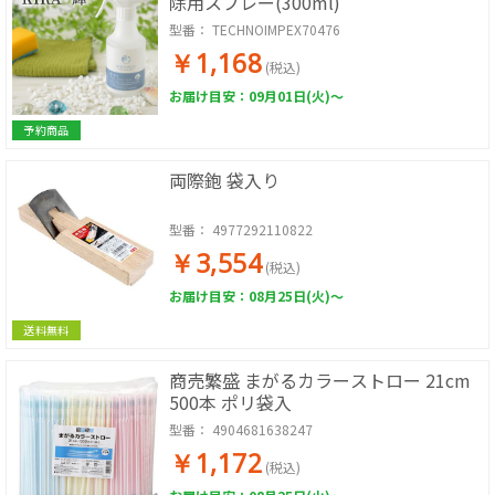
除用スプレー(300ml)
型番：
TECHNOIMPEX70476
￥1,168
(税込)
お届け目安：09月01日(火)～
予約商品
両際鉋 袋入り
型番：
4977292110822
￥3,554
(税込)
お届け目安：08月25日(火)～
送料無料
商売繁盛 まがるカラーストロー 21cm
500本 ポリ袋入
型番：
4904681638247
￥1,172
(税込)