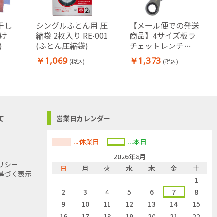
干し
シングルふとん用 圧
【メール便での発送
掛け
縮袋 2枚入り RE-001
商品】4サイズ板ラ
)
(ふとん圧縮袋)
チェットレンチ
13×14×17×19mm
￥1,069
￥1,373
(税込)
(税込)
て
営業日カレンダー
...休業日
...本日
2026年8月
リシー
日
月
火
水
木
金
土
基づく表示
1
2
3
4
5
6
7
8
9
10
11
12
13
14
15
16
17
18
19
20
21
22