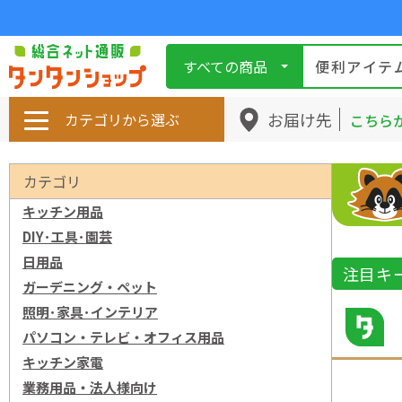
すべての商品
お届け先
カテゴリから選ぶ
こちら
カテゴリ
キッチン用品
DIY･工具･園芸
日用品
注目キ
ガーデニング・ペット
照明･家具･インテリア
パソコン・テレビ・オフィス用品
キッチン家電
業務用品・法人様向け