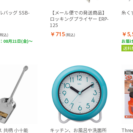
ルバッグ SSB-
【メール便での発送商品】
糸く
ロッキングプライヤー ERP-
125
￥715
￥5,
(税込)
(税込)
08月21日(金)～
お届け
送料
 共柄 小十能
キッチン、お風呂や洗面所
Thr