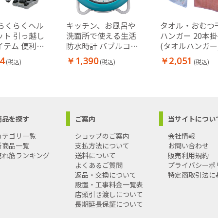
S らくらくヘル
キッチン、お風呂や
タオル・おむつ
ット 引っ越し
洗面所で使える生活
ハンガー 20本
イテム 便利グ
防水時計 バブルコー
(タオルハンガー
具移動 台車
ト (ブルー)
4
￥1,390
￥2,051
(税込)
(税込)
(税込)
N
商品を探す
ご案内
当サイトについ
カテゴリ一覧
ショップのご案内
会社情報
新商品一覧
支払方法について
お問い合わせ
売れ筋ランキング
送料について
販売利用規約
よくあるご質問
プライバシーポ
返品・交換について
特定商取引法に
設置・工事料金一覧表
店頭引き渡しについて
長期延長保証について