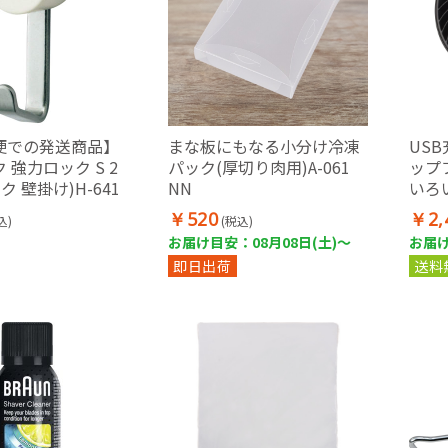
便での発送商品】
まな板にもなる小分け冷凍
US
 強力ロック S 2
パック(厚切り肉用)A-061
ップ
ク 壁掛け)H-641
NN
いろ
ト・
￥520
￥2,
込)
(税込)
り下げ
お届け目安：08月08日(土)～
お届け
即日出荷
送料