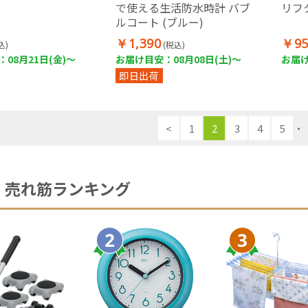
で使える生活防水時計 バブ
リフタ
ルコート (ブルー)
￥1,390
￥95
込)
(税込)
08月21日(金)～
お届け目安：08月08日(土)～
お届け
即日出荷
<
1
2
3
4
5
・
売れ筋ランキング