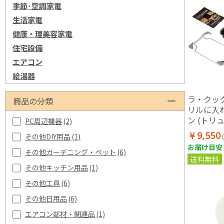
季節･空調家電
生活家電
健康・理美容家電
住宅設備
エアコン
給湯器
ラ・クッ
商品の分類
リルに入
ン (トリ
PC周辺機器
(2)
(45601)
￥9,550
その他DIY用品
(1)
お届け目安：
その他ガーデニング・ペット
(6)
送料無料
その他キッチン用品
(1)
その他工具
(6)
その他日用品
(6)
エアコン部材・関連品
(1)