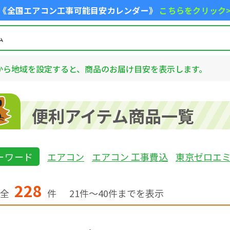
《全国エアコン工事可能目安カレンダー》
こちらをクリック
から地域を設定すると、商品のお届け目安を表示します。
便利アイテム商品一覧
ーワード
エアコン
エアコン 工事費込
東京ゼロエ
228
全
件
21
件〜
40
件までを表示