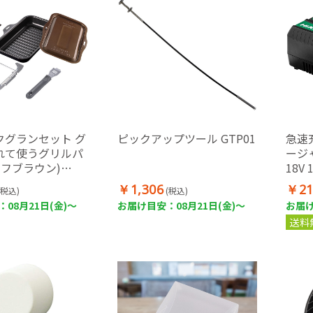
クグランセット グ
ピックアップツール GTP01
急速
れて使うグリルパ
ージャ
ュフブラウン)
18V 
￥1,306
￥21
(税込)
(税込)
08月21日(金)～
お届け目安：08月21日(金)～
お届け
送料