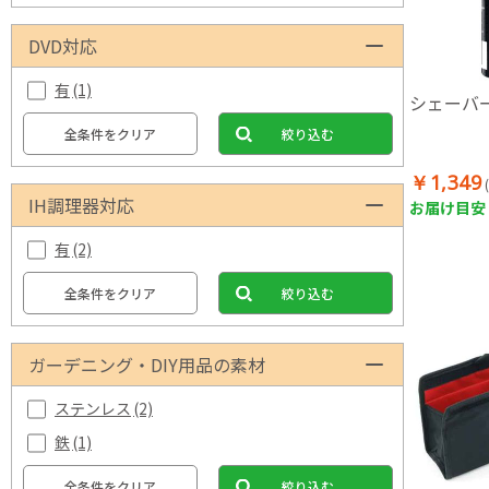
DVD対応
有
(1)
シェーバ
全条件をクリア
絞り込む
￥1,349
IH調理器対応
お届け目安：
有
(2)
全条件をクリア
絞り込む
ガーデニング・DIY用品の素材
ステンレス
(2)
鉄
(1)
全条件をクリア
絞り込む