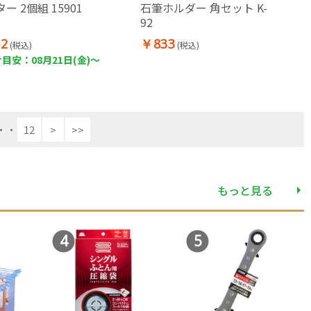
ー 2個組 15901
石筆ホルダー 角セット K-
92
2
￥833
(税込)
(税込)
目安：08月21日(金)～
・・
12
>
>>
もっと見る
4
5