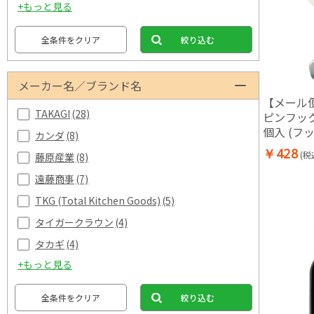
+もっと見る
全条件をクリア
絞り込む
メーカー名／ブランド名
【メール
TAKAGI
(28)
ピンフック
個入 (フッ
カンダ
(8)
￥428
(税
藤原産業
(8)
遠藤商事
(7)
TKG (Total Kitchen Goods)
(5)
タイガークラウン
(4)
タカギ
(4)
+もっと見る
全条件をクリア
絞り込む