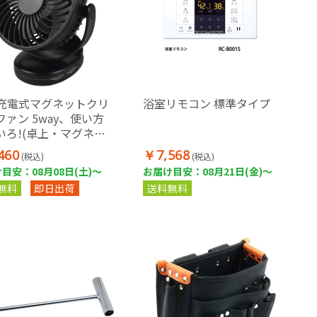
B充電式マグネットクリ
浴室リモコン 標準タイプ
ファン 5way、使い方
いろ!(卓上・マグネッ
クリップ・壁掛け・吊
460
￥7,568
(税込)
(税込)
)(ブラック)
目安：08月08日(土)～
お届け目安：08月21日(金)～
無料
即日出荷
送料無料