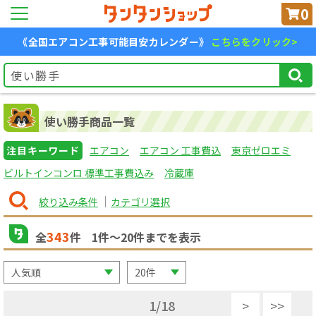
0
《全国エアコン工事可能目安カレンダー》
こちらをクリック>
使い勝手商品一覧
注目キーワード
エアコン
エアコン 工事費込
東京ゼロエミ
ビルトインコンロ 標準工事費込み
冷蔵庫
絞り込み条件
カテゴリ選択
343
全
件
1
件〜
20
件までを表示
1
/
18
>
>>