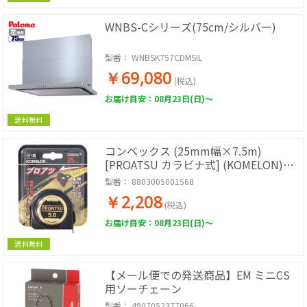
WNBS-Cシリーズ(75cm/シルバー)
型番：
WNBSK757CDMSIL
￥69,080
(税込)
お届け目安：08月23日(日)～
送料無料
コンベックス (25mm幅×7.5m)
[PROATSU カラビナ式] (KOMELON)
[厚手テープ・強力マグ爪・ラバーケー
型番：
8803005001568
ス]
￥2,208
(税込)
お届け目安：08月23日(日)～
送料無料
【メール便での発送商品】EM ミニCS
用ソーチェーン
型番：
4907052377066