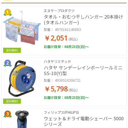
エヌケ－プロダクツ
タオル・おむつ干しハンガー 20本掛け
(タオルハンガー)
型番：
4970161140883
￥2,051
(税込)
お届け目安：08月23日(日)～
送料無料
ハタヤリミテッド
ハタヤ サンデーレインボーリールミニ
SS-10(Y)型
型番：
4930510206721
￥5,798
(税込)
お届け目安：08月23日(日)～
送料無料
フィリップス(PHILIPS)
ウェット＆ドライ電動シェーバー 5000
シリーズ